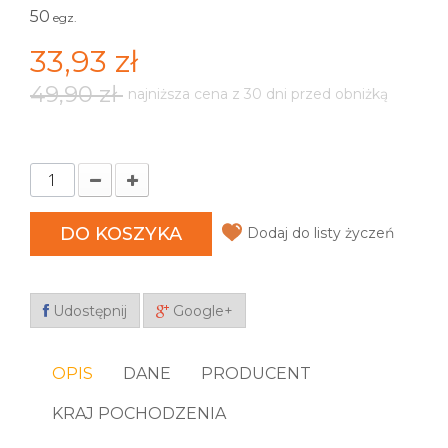
50
egz.
33,93 zł
49,90 zł
najniższa cena z 30 dni przed obniżką
DO KOSZYKA
Dodaj do listy życzeń
Udostępnij
Google+
OPIS
DANE
PRODUCENT
KRAJ POCHODZENIA