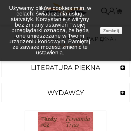
Używamy plików cookies m.in. w
celach: świadczenia usług,
K
statystyk. Korzystanie z witryny
bez zmiany ustawień Twojej
(
przeglądarki oznacza, że będą
Zamknij
one umieszczane w Twoim
STRONA GŁÓWNA
LITERATURA PIĘKNA
urządzeniu końcowym. Pamiętaj,
TŁUSTY RÓŻ
że zawsze możesz zmienić te
ustawienia.
LITERATURA PIĘKNA
WYDAWCY