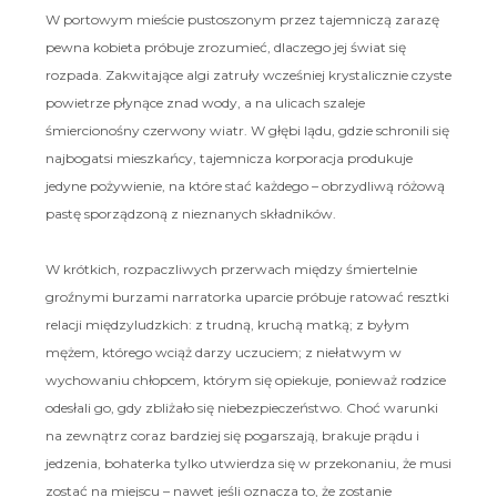
W portowym mieście pustoszonym przez tajemniczą zarazę
pewna kobieta próbuje zrozumieć, dlaczego jej świat się
rozpada. Zakwitające algi zatruły wcześniej krystalicznie czyste
powietrze płynące znad wody, a na ulicach szaleje
śmiercionośny czerwony wiatr. W głębi lądu, gdzie schronili się
najbogatsi mieszkańcy, tajemnicza korporacja produkuje
jedyne pożywienie, na które stać każdego – obrzydliwą różową
pastę sporządzoną z nieznanych składników.
W krótkich, rozpaczliwych przerwach między śmiertelnie
groźnymi burzami narratorka uparcie próbuje ratować resztki
relacji międzyludzkich: z trudną, kruchą matką; z byłym
mężem, którego wciąż darzy uczuciem; z niełatwym w
wychowaniu chłopcem, którym się opiekuje, ponieważ rodzice
odesłali go, gdy zbliżało się niebezpieczeństwo. Choć warunki
na zewnątrz coraz bardziej się pogarszają, brakuje prądu i
jedzenia, bohaterka tylko utwierdza się w przekonaniu, że musi
zostać na miejscu – nawet jeśli oznacza to, że zostanie