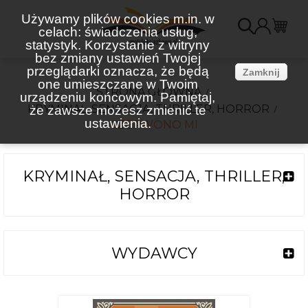
Używamy plików cookies m.in. w
celach: świadczenia usług,
K
statystyk. Korzystanie z witryny
bez zmiany ustawień Twojej
(
przeglądarki oznacza, że będą
Zamknij
one umieszczane w Twoim
STRONA GŁÓWNA
urządzeniu końcowym. Pamiętaj,
KRYMINAŁ, SENSACJA, THRILLER, HORROR
że zawsze możesz zmienić te
ustawienia.
CZERWONO MI
KRYMINAŁ, SENSACJA, THRILLER,
HORROR
WYDAWCY