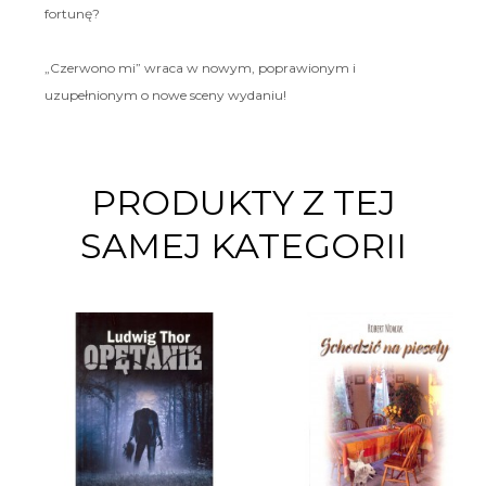
fortunę?
„Czerwono mi” wraca w nowym, poprawionym i
uzupełnionym o nowe sceny wydaniu!
PRODUKTY Z TEJ
SAMEJ KATEGORII