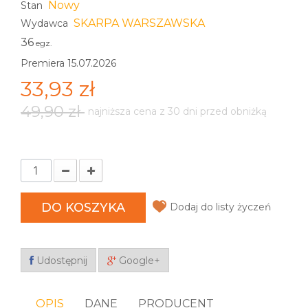
Nowy
Stan
SKARPA WARSZAWSKA
Wydawca
36
egz.
Premiera 15.07.2026
33,93 zł
49,90 zł
najniższa cena z 30 dni przed obniżką
DO KOSZYKA
Dodaj do listy życzeń
Udostępnij
Google+
OPIS
DANE
PRODUCENT