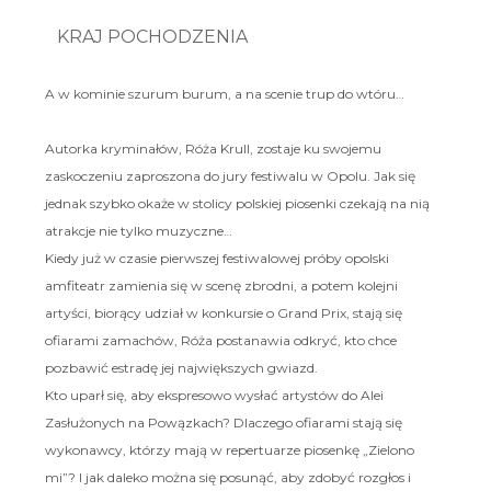
KRAJ POCHODZENIA
A w kominie szurum burum, a na scenie trup do wtóru…
Autorka kryminałów, Róża Krull, zostaje ku swojemu
zaskoczeniu zaproszona do jury festiwalu w Opolu. Jak się
jednak szybko okaże w stolicy polskiej piosenki czekają na nią
atrakcje nie tylko muzyczne…
Kiedy już w czasie pierwszej festiwalowej próby opolski
amfiteatr zamienia się w scenę zbrodni, a potem kolejni
artyści, biorący udział w konkursie o Grand Prix, stają się
ofiarami zamachów, Róża postanawia odkryć, kto chce
pozbawić estradę jej największych gwiazd.
Kto uparł się, aby ekspresowo wysłać artystów do Alei
Zasłużonych na Powązkach? Dlaczego ofiarami stają się
wykonawcy, którzy mają w repertuarze piosenkę „Zielono
mi”? I jak daleko można się posunąć, aby zdobyć rozgłos i