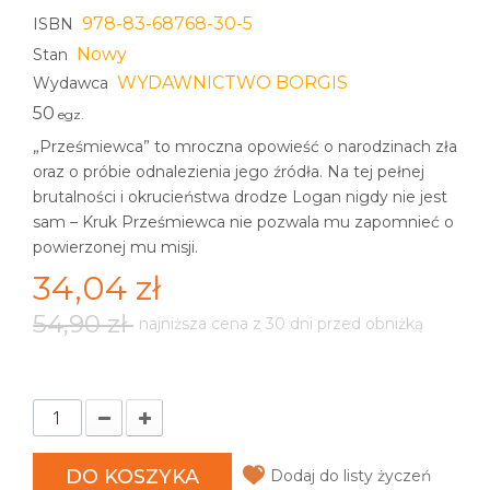
978-83-68768-30-5
ISBN
Nowy
Stan
WYDAWNICTWO BORGIS
Wydawca
50
egz.
„Prześmiewca” to mroczna opowieść o narodzinach zła
oraz o próbie odnalezienia jego źródła. Na tej pełnej
brutalności i okrucieństwa drodze Logan nigdy nie jest
sam – Kruk Prześmiewca nie pozwala mu zapomnieć o
powierzonej mu misji.
34,04 zł
54,90 zł
najniższa cena z 30 dni przed obniżką
DO KOSZYKA
Dodaj do listy życzeń