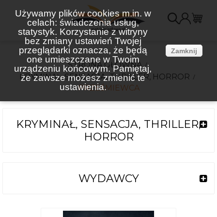
Używamy plików cookies m.in. w
celach: świadczenia usług,
K
statystyk. Korzystanie z witryny
bez zmiany ustawień Twojej
(
przeglądarki oznacza, że będą
Zamknij
one umieszczane w Twoim
STRONA GŁÓWNA
urządzeniu końcowym. Pamiętaj,
KRYMINAŁ, SENSACJA, THRILLER, HORROR
że zawsze możesz zmienić te
ustawienia.
PRZEŚMIEWCA
KRYMINAŁ, SENSACJA, THRILLER,
HORROR
WYDAWCY