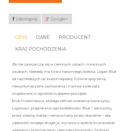
Udostępnij
Google+
OPIS
DANE
PRODUCENT
KRAJ POCHODZENIA
Zło nie zawsze czai się w ciemnych ulicach i mrocznych
zaułkach. Niekiedy ma twarz niewinnego dziecka. Logan Blue
od najmłodszych lat budził niepokój. Dziwne spojrzenia,
niewytłumaczalne zachowania i martwe zwierzęta
znajdowane w ogrodzie to dopiero początek…
Kruk Prześmiewca, którego cień od urodzenia towarzyszy
Loganowi, pragnie krwi isprawiedliwości. Blue − odrzucony
przez własną matkę i nierozumiany przez otoczenie − aby
zadowolić swojego drugie ja, wyrusza w podróż ku prawdzie,
własnemu przeznaczeniu i jego nieuchronności. Ta droga