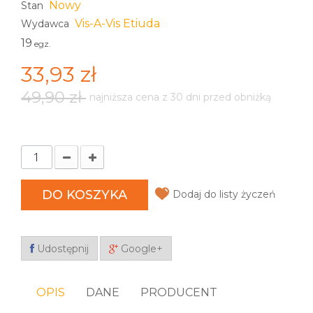
Nowy
Stan
Vis-A-Vis Etiuda
Wydawca
19
egz.
33,93 zł
49,90 zł
najniższa cena z 30 dni przed obniżką
DO KOSZYKA
Dodaj do listy życzeń
Udostępnij
Google+
OPIS
DANE
PRODUCENT