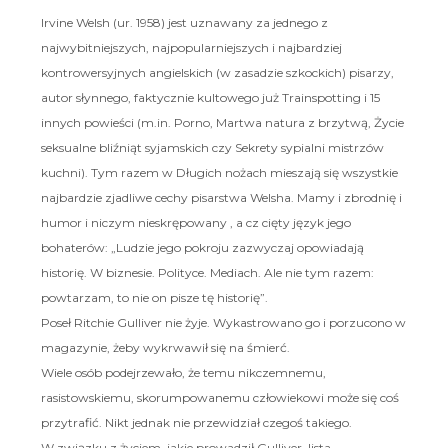
Irvine Welsh (ur. 1958) jest uznawany za jednego z
najwybitniejszych, najpopularniejszych i najbardziej
kontrowersyjnych angielskich (w zasadzie szkockich) pisarzy,
autor słynnego, faktycznie kultowego już Trainspotting i 15
innych powieści (m.in. Porno, Martwa natura z brzytwą, Życie
seksualne bliźniąt syjamskich czy Sekrety sypialni mistrzów
kuchni). Tym razem w Długich nożach mieszają się wszystkie
najbardzie zjadliwe cechy pisarstwa Welsha. Mamy i zbrodnię i
humor i niczym nieskrępowany , a cz cięty język jego
bohaterów: „Ludzie jego pokroju zazwyczaj opowiadają
historię. W biznesie. Polityce. Mediach. Ale nie tym razem:
powtarzam, to nie on pisze tę historię”.
Poseł Ritchie Gulliver nie żyje. Wykastrowano go i porzucono w
magazynie, żeby wykrwawił się na śmierć.
Wiele osób podejrzewało, że temu nikczemnemu,
rasistowskiemu, skorumpowanemu człowiekowi może się coś
przytrafić. Nikt jednak nie przewidział czegoś takiego.
W związku z życiem, jakie prowadził Gulliver, lista