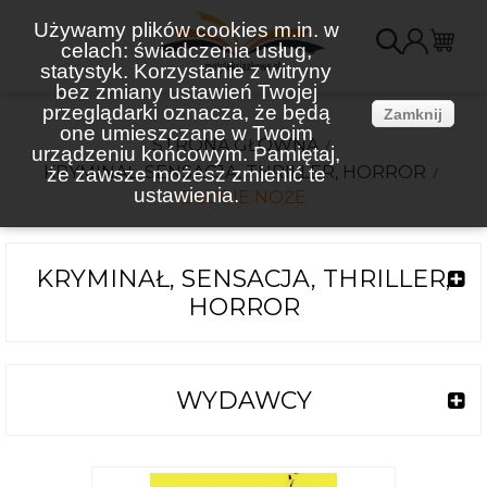
Używamy plików cookies m.in. w
celach: świadczenia usług,
K
statystyk. Korzystanie z witryny
bez zmiany ustawień Twojej
(
przeglądarki oznacza, że będą
Zamknij
one umieszczane w Twoim
STRONA GŁÓWNA
urządzeniu końcowym. Pamiętaj,
KRYMINAŁ, SENSACJA, THRILLER, HORROR
że zawsze możesz zmienić te
ustawienia.
DŁUGIE NOŻE
KRYMINAŁ, SENSACJA, THRILLER,
HORROR
WYDAWCY