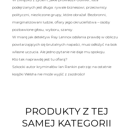
podejrzanych jest długa: rywale biznesowi, przeciwnicy
polityczni, niezliczone grupy, które obrażał. Bezbronni,
marginalizowani ludzie, ofiary jego okrucieństwa – osoby
pozbawione głosu, wyboru, szansy.
W miarę jak detektyw Ray Lennox odsłania prawdę w obliczu
powtarzających się brutalnych napaści, musi odłożyć na bok
własne uczucia. Ale jedno pytanie nie daje mu spokoju.
Kto tak naprawdę jest tu ofiarą?
Szkocki autor kryminałów Ian Rankin patrząc na ostatnie
książki Welsha nie może wyjść z zazdrości!
PRODUKTY Z TEJ
SAMEJ KATEGORII