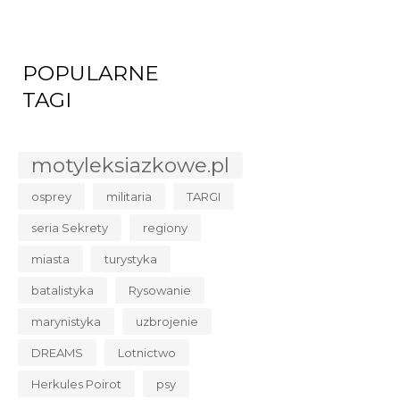
POPULARNE
TAGI
motyleksiazkowe.pl
osprey
militaria
TARGI
seria Sekrety
regiony
miasta
turystyka
batalistyka
Rysowanie
marynistyka
uzbrojenie
DREAMS
Lotnictwo
Herkules Poirot
psy