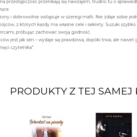
ana przestępczość przenikają się nawzajem, trudno tu o sprawied
ręce.
ony i dobrowolnie wstępuje w szeregi mafii. Nie zdaje sobie jed
jców, z których każdy ma własne cele i sekrety. Suzuki szybko w
cami, próbując zachować swoją godność.
ców jest jak sen – wydaje się prawdziwa, dopóki trwa, ale nawet
ęci czytelnika”.
PRODUKTY Z TEJ SAMEJ 