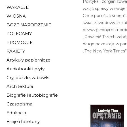
Polityka i zorganizow
WAKACJE
wziąć sprawy w swoje 
Chce pomścić śmierć ż
WIOSNA
świat zawodowych zabó
BOŻE NARODZENIE
bezwzględnymi morder
POLECAMY
„Powieść Trzech zabój
PROMOCJE
długo pozostają w pami
„The New York Times”
PAKIETY
Artykuły papiernicze
Audiobooki i płyty
Gry, puzzle, zabawki
Architektura
Biografie i autobiografie
Czasopisma
Edukacja
Eseje i felietony