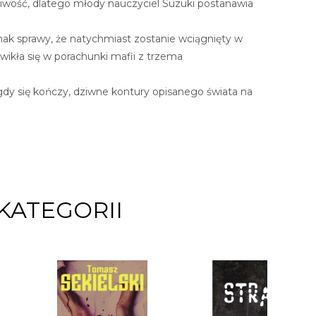
liwość, dlatego młody nauczyciel Suzuki postanawia
nak sprawy, że natychmiast zostanie wciągnięty w
ikła się w porachunki mafii z trzema
 gdy się kończy, dziwne kontury opisanego świata na
KATEGORII