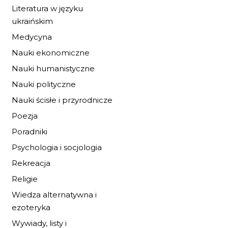
Literatura w języku
ukraińskim
Medycyna
Nauki ekonomiczne
OPĘTANIE
Nauki humanistyczne
Nauki polityczne
20,40 zł
30,00 zł
Nauki ścisłe i przyrodnicze
Poezja
DO KOSZYKA
Poradniki
Psychologia i socjologia
Rekreacja
Religie
Wiedza alternatywna i
ezoteryka
Wywiady, listy i