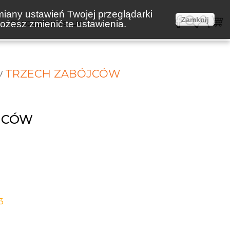
miany ustawień Twojej przeglądarki
Zamknij
żesz zmienić te ustawienia.
E
KOSZTY WYSYŁKI
TRZECH ZABÓJCÓW
JCÓW
3