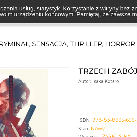
zenia usług, statystyk. Korzystanie z witryny bez z
oim urządzeniu końcowym. Pamiętaj, że zawsze mo
NOWOŚCI
ZAPOWIEDZI
BESTSELLERY
WAKACJ
RYMINAŁ, SENSACJA, THRILLER, HORROR
TRZECH ZABÓ
Autor:
Isaka Kotaro
978-83-8335-656-
ISBN
Nowy
Stan
ZYSK I S-KA
Wydawca