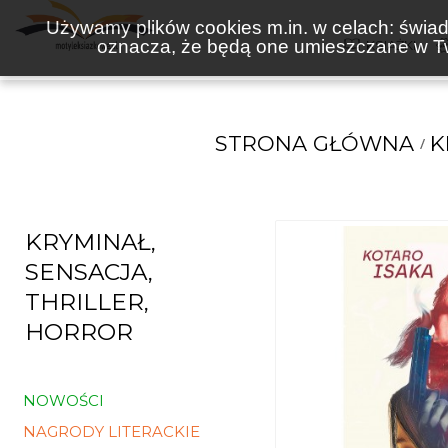
Używamy plików cookies m.in. w celach: świadc
oznacza, że będą one umieszczane w Tw
KSIĄŻKI
STRONA GŁÓWNA
K
KRYMINAŁ,
SENSACJA,
THRILLER,
HORROR
NOWOŚCI
NAGRODY LITERACKIE