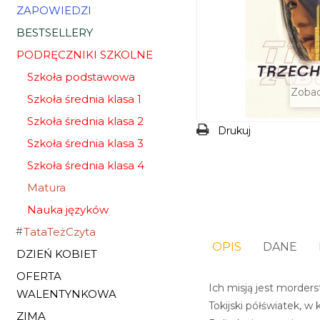
ZAPOWIEDZI
BESTSELLERY
PODRĘCZNIKI SZKOLNE
Szkoła podstawowa
Zobac
Szkoła średnia klasa 1
Szkoła średnia klasa 2
Drukuj
Szkoła średnia klasa 3
Szkoła średnia klasa 4
Matura
Nauka języków
TataTeżCzyta
OPIS
DANE
DZIEŃ KOBIET
OFERTA
Ich misją jest morde
WALENTYNKOWA
Tokijski półświatek, w
ZIMA