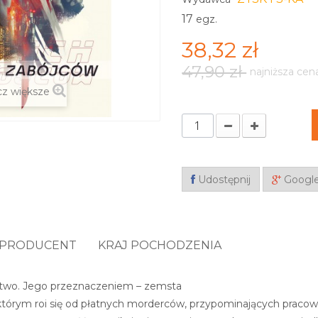
17
egz.
38,32 zł
47,90 zł
najniższa cen
z większe
Udostępnij
Googl
PRODUCENT
KRAJ POCHODZENIA
rstwo. Jego przeznaczeniem – zemsta
 którym roi się od płatnych morderców, przypominających pracown