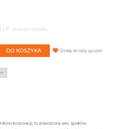
a z 30 dni przed obniżką
DO KOSZYKA
Dodaj do listy życzeń
e+
ików korporacji, to prawdziwa sieć spisków.