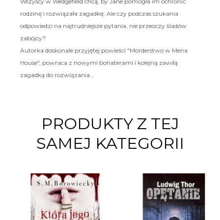
Wszyscy w Wedgefield chcą, by Jane pomogła im ochronić
rodzinę i rozwiązała zagadkę. Ale czy podczas szukania
odpowiedzi na najtrudniejsze pytania, nie przeoczy śladów
zabójcy?
Autorka doskonale przyjętej powieści "Morderstwo w Mena
House", powraca z nowymi bohaterami i kolejną zawiłą
zagadką do rozwiązania…
PRODUKTY Z TEJ
SAMEJ KATEGORII