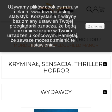
Używamy plików cookies m.in. w
celach: świadczenia usług,
K
statystyk. Korzystanie z witryny
bez zmiany ustawień Twojej
(
przeglądarki oznacza, że będą
Zamknij
one umieszczane w Twoim
STRONA GŁÓWNA
urządzeniu końcowym. Pamiętaj,
KRYMINAŁ, SENSACJA, THRILLER, HORROR
że zawsze możesz zmienić te
ustawienia.
MORDERSTWO W WEDGEFIELD MANOR
KRYMINAŁ, SENSACJA, THRILLER,
HORROR
WYDAWCY