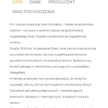
OPIS
DANE
PRODUCENT
KRAJ POCHODZENIA
Po I wojnie światowej Jane Wunderly – młoda amerykańska
wdowa – wyrusza w podróż, ciesząc się gościnnością
angielskiego lorda. Dopóki nie dochodzi do zagadkowej
śmierci…
Anglia, 1926 rok. W spokojnej Essex, Jane zatrzymuje się przed
powrotem do Ameryki. Jej czas wypełniaj pochłanianie
powieści kryminalnych i branie lekcji latania. Spokój burzy
śmierć jednego z mechaników pracujących w posiadłości
Wedgefield.
Przecięte przewody hamulcowe dowodzą, że nie był to
wypadek. Ale czy Simon był na pewno zamierzoną ofiarą?
Posiadłość jest pełna podejrzanych – odwiedzających
krewnych, służących i nieznajomych, krążących nocą po
okolicy.