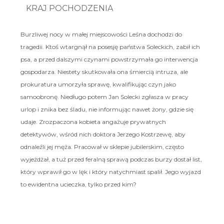
KRAJ POCHODZENIA
Burzliwej nocy w małej miejscowości Leśna dochodzi do
tragedii. Ktoś wtargnął na posesję państwa Soleckich, zabił ich
psa, a przed dalszymi czynami powstrzymała go interwencja
gospodarza. Niestety skutkowała ona śmiercią intruza, ale
prokuratura umorzyła sprawę, kwalifikując czyn jako
samoobronę. Niedługo potem Jan Solecki zgłasza w pracy
urlop i znika bez śladu, nie informując nawet żony, gdzie się
udaje. Zrozpaczona kobieta angażuje prywatnych
detektywów, wśród nich doktora Jerzego Kostrzewę, aby
odnaleźli jej męża. Pracował w sklepie jubilerskim, często
wyjeżdżał, a tuż przed feralną sprawą podczas burzy dostał list,
który wprawił go w lęk i który natychmiast spalił. Jego wyjazd
to ewidentna ucieczka, tylko przed kim?