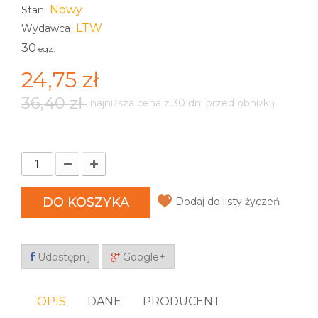
Nowy
Stan
LTW
Wydawca
30
egz.
24,75 zł
36,40 zł
najniższa cena z 30 dni przed obniżką
DO KOSZYKA
Dodaj do listy życzeń
Udostępnij
Google+
OPIS
DANE
PRODUCENT