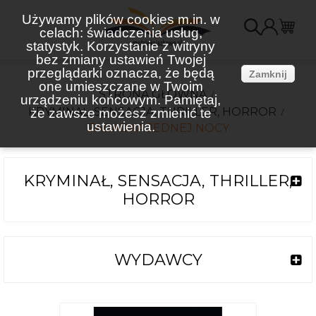
Używamy plików cookies m.in. w
celach: świadczenia usług,
K
statystyk. Korzystanie z witryny
bez zmiany ustawień Twojej
(
przeglądarki oznacza, że będą
Zamknij
one umieszczane w Twoim
STRONA GŁÓWNA
urządzeniu końcowym. Pamiętaj,
KRYMINAŁ, SENSACJA, THRILLER, HORROR
że zawsze możesz zmienić te
ustawienia.
ZAGADKA JEDNEJ NOCY
KRYMINAŁ, SENSACJA, THRILLER,
HORROR
WYDAWCY