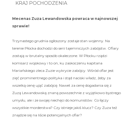
KRAJ POCHODZENIA
Mecenas Zuza Lewandowska powraca w najnowszej
sprawie!
Trzynastego grudnia ogłoszony zostaje stan wojenny. Na
terenie Płocka dochodzi do serii tajemniczych zabójstw. Ofiary
zostają w brutalny sposób okaleczone. W Płocku rządzi
komisarz wojskowy i to on, ku zaskoczeniu kapitana
Mariańskiego zleca Zuzie wykrycie zabójcy. Wśród ofiar jest
zięć prominentnego polityka i stąd naciski władz, żeby za
wszelką cenę ująć zabójcę. Nawet za cenę dogadania się z
Zuzą Lewandowską znaną powszechnie z wyjątkowo bystrego
umysłu, ale i ze swojej niechęci do komunistów. Co łączy
wszystkie morderstwa? Czy istnieje jakiś klucz? Czy Zuza też
znajdzie się na liście potencjalnych ofiar?