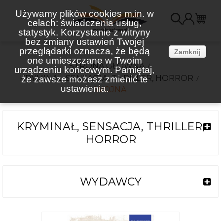
Używamy plików cookies m.in. w
celach: świadczenia usług,
K
statystyk. Korzystanie z witryny
bez zmiany ustawień Twojej
(
przeglądarki oznacza, że będą
Zamknij
one umieszczane w Twoim
STRONA GŁÓWNA
urządzeniu końcowym. Pamiętaj,
KRYMINAŁ, SENSACJA, THRILLER, HORROR
że zawsze możesz zmienić te
ustawienia.
WOJNA
KRYMINAŁ, SENSACJA, THRILLER,
HORROR
WYDAWCY