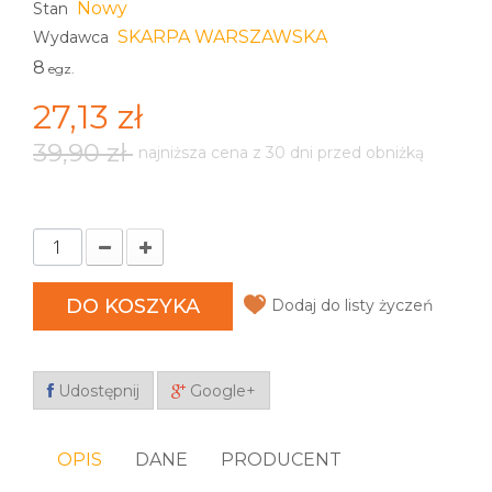
Nowy
Stan
SKARPA WARSZAWSKA
Wydawca
8
egz.
27,13 zł
39,90 zł
najniższa cena z 30 dni przed obniżką
DO KOSZYKA
Dodaj do listy życzeń
Udostępnij
Google+
OPIS
DANE
PRODUCENT