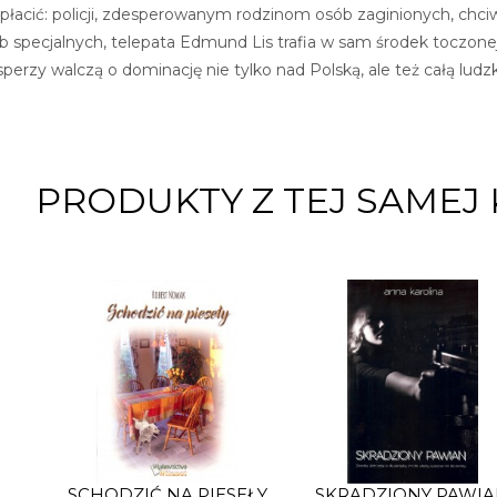
płacić: policji, zdesperowanym rodzinom osób zaginionych, ch
b specjalnych, telepata Edmund Lis trafia w sam środek toczonej
sperzy walczą o dominację nie tylko nad Polską, ale też całą ludzk
PRODUKTY Z TEJ SAMEJ 
SCHODZIĆ NA PIESEŁY
SKRADZIONY PAWI