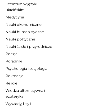
OPĘTANIE
Literatura w języku
ukraińskim
20,40 zł
30,00 zł
Medycyna
Nauki ekonomiczne
DO KOSZYKA
Nauki humanistyczne
Nauki polityczne
Nauki ścisłe i przyrodnicze
Poezja
Poradniki
Psychologia i socjologia
Rekreacja
Religie
Wiedza alternatywna i
ezoteryka
Wywiady, listy i