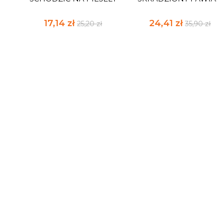
17,14 zł
24,41 zł
25,20 zł
35,90 zł