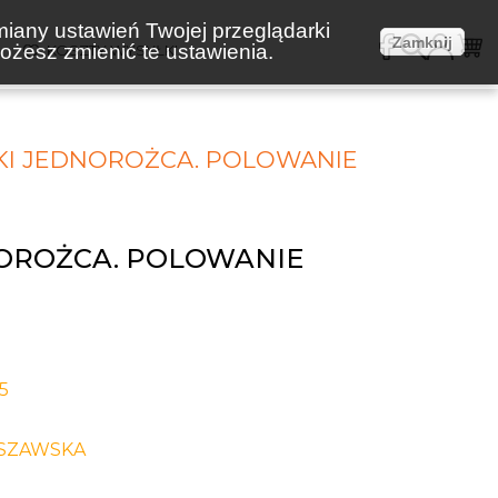
miany ustawień Twojej przeglądarki
Zamknij
żesz zmienić te ustawienia.
E
KOSZTY WYSYŁKI
KI JEDNOROŻCA. POLOWANIE
NOROŻCA. POLOWANIE
5
SZAWSKA