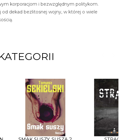
ciwym korporacjom i bezwzględnym politykom.
 od dekad bezlitosnej wojny, w której o wiele
ością.
KATEGORII
AN
SMAK SUSZY. SUSZA 2
STRACH