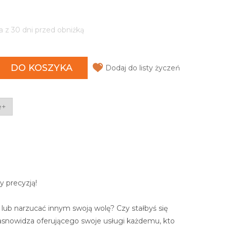
a z 30 dni przed obniżką
DO KOSZYKA
Dodaj do listy życzeń
e+
y precyzją!
lub narzucać innym swoją wolę? Czy stałbyś się
jasnowidza oferującego swoje usługi każdemu, kto