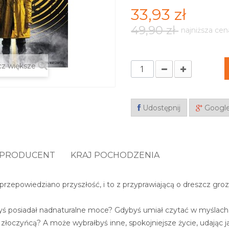
33,93 zł
49,90 zł
najniższa cen
z większe
Udostępnij
Googl
PRODUCENT
KRAJ POCHODZENIA
przepowiedziano przyszłość, i to z przyprawiającą o dreszcz groz
byś posiadał nadnaturalne moce? Gdybyś umiał czytać w myślach 
 złoczyńcą? A może wybrałbyś inne, spokojniejsze życie, udając 