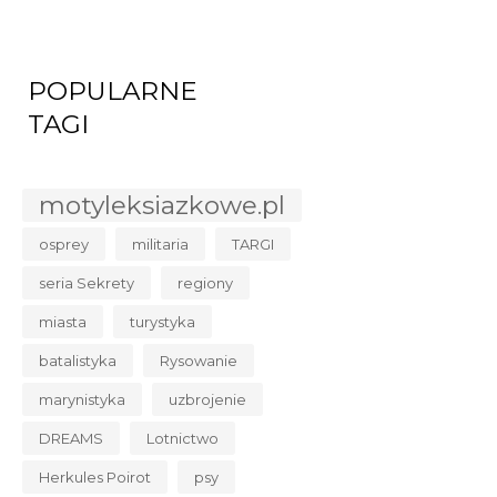
POPULARNE
TAGI
motyleksiazkowe.pl
osprey
militaria
TARGI
seria Sekrety
regiony
miasta
turystyka
batalistyka
Rysowanie
marynistyka
uzbrojenie
DREAMS
Lotnictwo
Herkules Poirot
psy