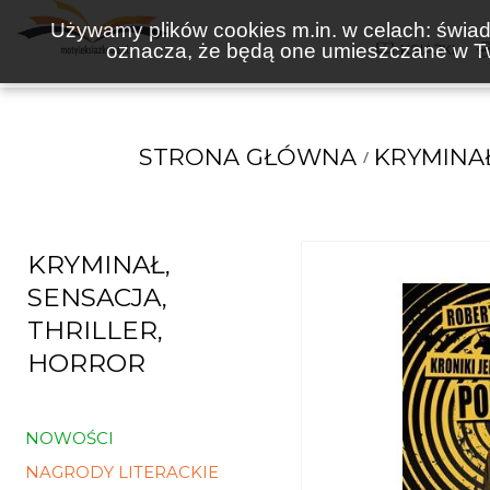
Używamy plików cookies m.in. w celach: świadc
oznacza, że będą one umieszczane w Tw
KSIĄŻKI
STRONA GŁÓWNA
KRYMINAŁ
KRYMINAŁ,
SENSACJA,
THRILLER,
HORROR
NOWOŚCI
NAGRODY LITERACKIE