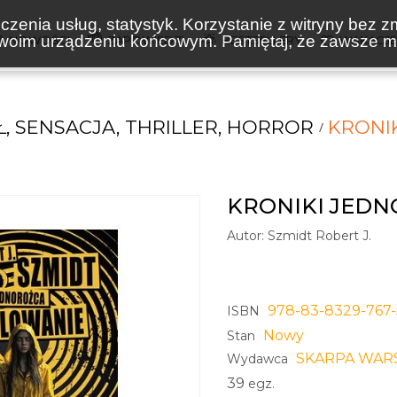
zenia usług, statystyk. Korzystanie z witryny bez z
oim urządzeniu końcowym. Pamiętaj, że zawsze mo
NOWOŚCI
ZAPOWIEDZI
BESTSELLERY
WAKACJ
, SENSACJA, THRILLER, HORROR
KRONI
KRONIKI JED
Autor:
Szmidt Robert J.
978-83-8329-767-
ISBN
Nowy
Stan
SKARPA WAR
Wydawca
39
egz.