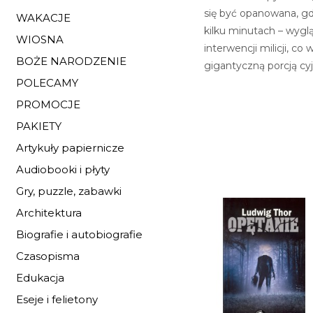
się być opanowana, gd
WAKACJE
kilku minutach – wygl
WIOSNA
interwencji milicji, c
BOŻE NARODZENIE
gigantyczną porcją cy
POLECAMY
PROMOCJE
PAKIETY
Artykuły papiernicze
Audiobooki i płyty
Gry, puzzle, zabawki
Architektura
Biografie i autobiografie
Czasopisma
Edukacja
Eseje i felietony