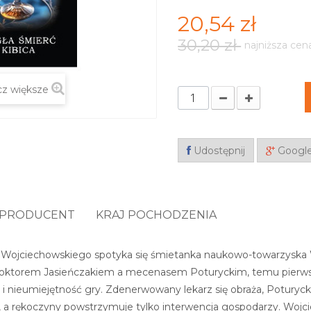
20,54 zł
30,20 zł
najniższa cen
z większe
Udostępnij
Googl
PRODUCENT
KRAJ POCHODZENIA
a Wojciechowskiego spotyka się śmietanka naukowo-towarzys
doktorem Jasieńczakiem a mecenasem Poturyckim, temu pierw
i nieumiejętność gry. Zdenerwowany lekarz się obraża, Potury
 a rękoczyny powstrzymuje tylko interwencja gospodarzy. Wojci