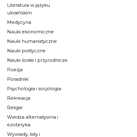
Literatura w języku
ukraińskim
OPĘTANIE
Medycyna
20,40 zł
30,00 zł
Nauki ekonomiczne
Nauki humanistyczne
DO KOSZYKA
Nauki polityczne
Nauki ścisłe i przyrodnicze
Poezja
Poradniki
Psychologia i socjologia
Rekreacja
Religie
Wiedza alternatywna i
ezoteryka
Wywiady, listy i