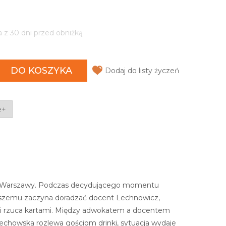
a z 30 dni przed obniżką
DO KOSZYKA
Dodaj do listy życzeń
e+
ka Warszawy. Podczas decydującego momentu
szemu zaczyna doradzać docent Lechnowicz,
cki rzuca kartami. Między adwokatem a docentem
echowska rozlewa gościom drinki, sytuacja wydaje