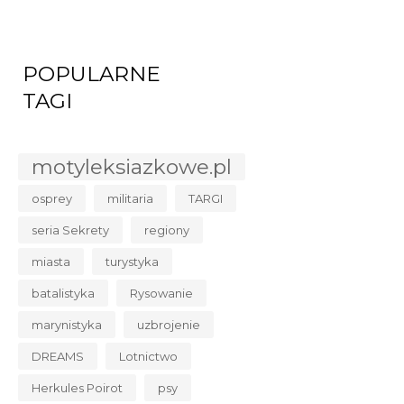
POPULARNE
TAGI
motyleksiazkowe.pl
osprey
militaria
TARGI
seria Sekrety
regiony
miasta
turystyka
batalistyka
Rysowanie
marynistyka
uzbrojenie
DREAMS
Lotnictwo
Herkules Poirot
psy