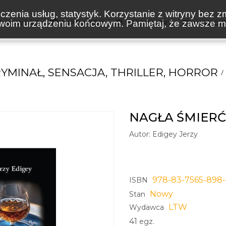
zenia usług, statystyk. Korzystanie z witryny bez z
oim urządzeniu końcowym. Pamiętaj, że zawsze mo
NOWOŚCI
ZAPOWIEDZI
BESTSELLERY
WAKACJ
YMINAŁ, SENSACJA, THRILLER, HORROR
NAGŁA ŚMIERĆ
Autor:
Edigey Jerzy
978-83-7565-898
ISBN
Nowy
Stan
LTW
Wydawca
41
egz.