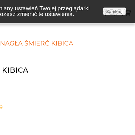
miany ustawień Twojej przeglądarki
Zamknij
żesz zmienić te ustawienia.
E
KOSZTY WYSYŁKI
NAGŁA ŚMIERĆ KIBICA
 KIBICA
-9