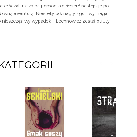
Jasieńczak rusza na pomoc, ale śmierć następuje po
niedawną awanturą. Niestety tak nagły zgon wymaga
ł to nieszczęśliwy wypadek – Lechnowicz został otruty
KATEGORII