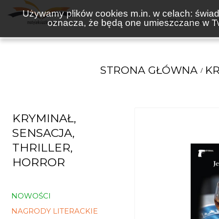
Używamy plików cookies m.in. w celach: świadc
oznacza, że będą one umieszczane w Tw
KSIĄŻKI
STRONA GŁÓWNA
KR
KRYMINAŁ,
SENSACJA,
THRILLER,
HORROR
NOWOŚCI
NAGRODY LITERACKIE