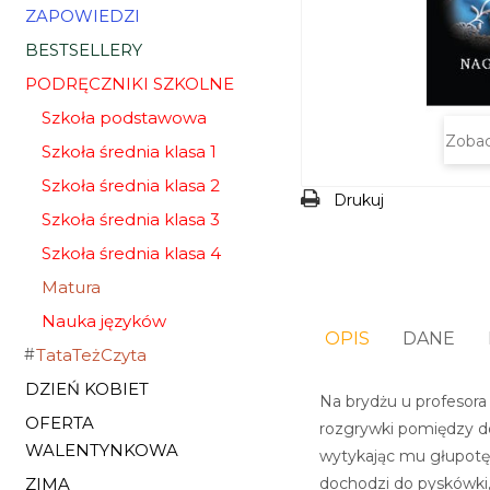
ZAPOWIEDZI
BESTSELLERY
PODRĘCZNIKI SZKOLNE
Szkoła podstawowa
Zobac
Szkoła średnia klasa 1
Szkoła średnia klasa 2
Drukuj
Szkoła średnia klasa 3
Szkoła średnia klasa 4
Matura
Nauka języków
OPIS
DANE
TataTeżCzyta
DZIEŃ KOBIET
Na brydżu u profesor
OFERTA
rozgrywki pomiędzy 
WALENTYNKOWA
wytykając mu głupotę 
dochodzi do pyskówki,
ZIMA