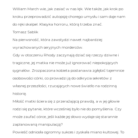
William March wie, jak zasiać w nas lęk. Wie także, jak krok po
kroku przeprowadzić autopsję chorego umysłu i sam daje nam
do ręki skalpel. Klasyka horroru, którą trzeba znać.
Tomasz Sablik
Na pierwsność, która zawstydzi nawet najbardziej
wyrachowanych seryjnych morderców.
Gdy w otoczeniu Rhody zaczynają dziać się rzeczy dziwne i
tragiczne, jej matka nie może już ignorować niepokojących
sygnałów. Zrozpaczona kobieta postanawia zgłębić tajemnice
osobowości córki, co prowadzi ją do odkrycia sekretów z
własnej przeszłości, rzucających nowe światło na rodzinną
historię.
Miłość matki ściera się z przerażającą prawdą, a w jej głowie
rodzi się pytanie, które wcześniej było nie do pomyślenia. Czy
może zaufać córce, jeśli każde jej słowo wydaje się starannie
zaplanowaną manipulacją?
Powieść odniosła ogromny sukces i zyskała miano kultowej. To