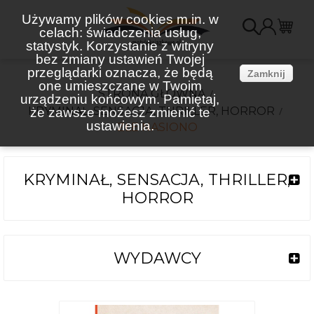
Używamy plików cookies m.in. w
celach: świadczenia usług,
K
statystyk. Korzystanie z witryny
bez zmiany ustawień Twojej
(
przeglądarki oznacza, że będą
Zamknij
one umieszczane w Twoim
STRONA GŁÓWNA
urządzeniu końcowym. Pamiętaj,
KRYMINAŁ, SENSACJA, THRILLER, HORROR
że zawsze możesz zmienić te
ustawienia.
ZŁE NASIONO
KRYMINAŁ, SENSACJA, THRILLER,
HORROR
WYDAWCY