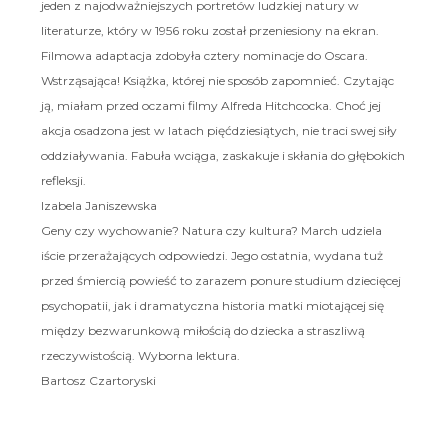
jeden z najodważniejszych portretów ludzkiej natury w
literaturze, który w 1956 roku został przeniesiony na ekran.
Filmowa adaptacja zdobyła cztery nominacje do Oscara.
Wstrząsająca! Książka, której nie sposób zapomnieć. Czytając
ją, miałam przed oczami filmy Alfreda Hitchcocka. Choć jej
akcja osadzona jest w latach pięćdziesiątych, nie traci swej siły
oddziaływania. Fabuła wciąga, zaskakuje i skłania do głębokich
refleksji.
Izabela Janiszewska
Geny czy wychowanie? Natura czy kultura? March udziela
iście przerażających odpowiedzi. Jego ostatnia, wydana tuż
przed śmiercią powieść to zarazem ponure studium dziecięcej
psychopatii, jak i dramatyczna historia matki miotającej się
między bezwarunkową miłością do dziecka a straszliwą
rzeczywistością. Wyborna lektura.
Bartosz Czartoryski