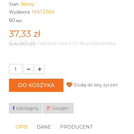
Nowy
Stan
MATERIA
Wydawca
60
egz.
37,33 zł
54,90 zł
najniższa cena z 30 dni przed obniżką
DO KOSZYKA
Dodaj do listy życzeń
Udostępnij
Google+
OPIS
DANE
PRODUCENT