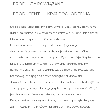
PRODUKTY POWIĄZANE
PRODUCENT
KRAJ POCHODZENIA
Środek lata, upał, piękny dom. Dwoje ludzi, którzy się w nim
duszą, tak samo jak w swoim małżeństwie. Miłość i nienawiść.
Ekstremalna sprzeczność charakterów.
I niespełna doba na drastyczną zmianę sytuacji.
Adam, wzięty psychiatra, podejmuje ostateczną próbę
uzdrowienia toksycznego związku. Żywi nadzieję, iż spiętrzone
przez lata problemy są do naprawienia, a emocjonalny i
fizyczny dystans można zmniejszyć szczerą, oczyszczającą
rozmową, mającą dać nowy początek zrujnowanej
doszczętnie relacji. Jednak gdy znajduje w łazience test ciążowy
z pozytywnym wynikiem, jego plan zaczyna się walić. Wie, że
jeśli żona spodziewa się dziecka, to na pewno nie z nim.
Ewa, artystka tworząca witraże, już dawno podjęła decyzję.
Zanim oznajmi ją mężowi, pragnie w nietypowy sposób