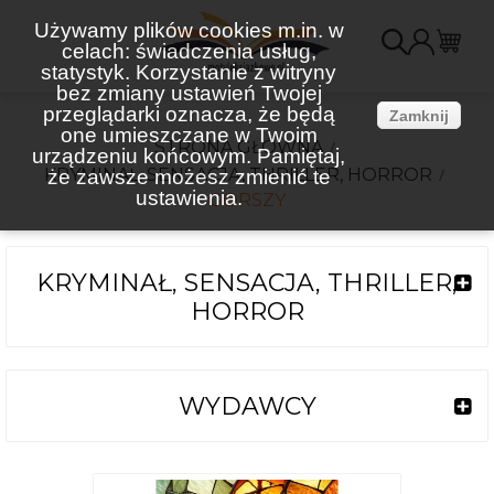
Używamy plików cookies m.in. w
celach: świadczenia usług,
K
statystyk. Korzystanie z witryny
bez zmiany ustawień Twojej
(
przeglądarki oznacza, że będą
Zamknij
one umieszczane w Twoim
STRONA GŁÓWNA
urządzeniu końcowym. Pamiętaj,
KRYMINAŁ, SENSACJA, THRILLER, HORROR
że zawsze możesz zmienić te
ustawienia.
GORSZY
KRYMINAŁ, SENSACJA, THRILLER,
HORROR
WYDAWCY