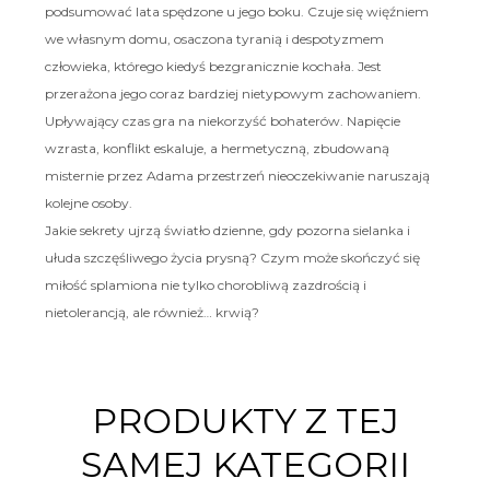
podsumować lata spędzone u jego boku. Czuje się więźniem
we własnym domu, osaczona tyranią i despotyzmem
człowieka, którego kiedyś bezgranicznie kochała. Jest
przerażona jego coraz bardziej nietypowym zachowaniem.
Upływający czas gra na niekorzyść bohaterów. Napięcie
wzrasta, konflikt eskaluje, a hermetyczną, zbudowaną
misternie przez Adama przestrzeń nieoczekiwanie naruszają
kolejne osoby.
Jakie sekrety ujrzą światło dzienne, gdy pozorna sielanka i
ułuda szczęśliwego życia prysną? Czym może skończyć się
miłość splamiona nie tylko chorobliwą zazdrością i
nietolerancją, ale również… krwią?
PRODUKTY Z TEJ
SAMEJ KATEGORII