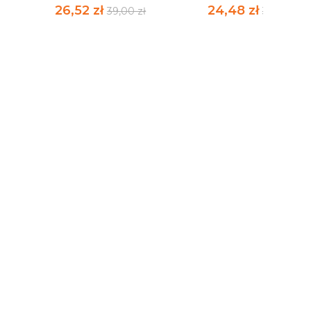
26,52 zł
24,48 zł
39,00 zł
36,00 zł
AN
SMAK SUSZY. SUSZA 2
STRACH