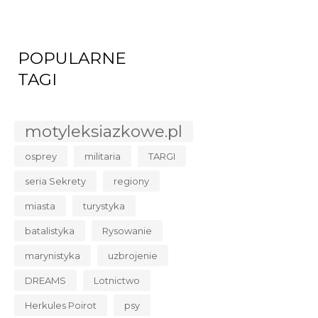
POPULARNE
TAGI
motyleksiazkowe.pl
osprey
militaria
TARGI
seria Sekrety
regiony
miasta
turystyka
batalistyka
Rysowanie
marynistyka
uzbrojenie
DREAMS
Lotnictwo
Herkules Poirot
psy