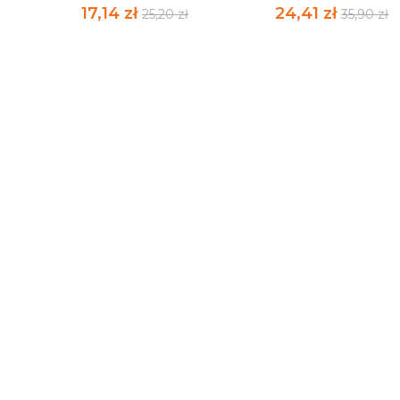
17,14 zł
24,41 zł
25,20 zł
35,90 zł
SCHODZIĆ NA PIESEŁY
SKRADZIONY PAWI