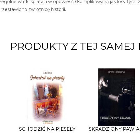
czególne wątki splatają w opowieść skomplikowaną jak losy tych 
rzestawiono zwrotnicę historii.
PRODUKTY Z TEJ SAMEJ 
SCHODZIĆ NA PIESEŁY
SKRADZIONY PAWI