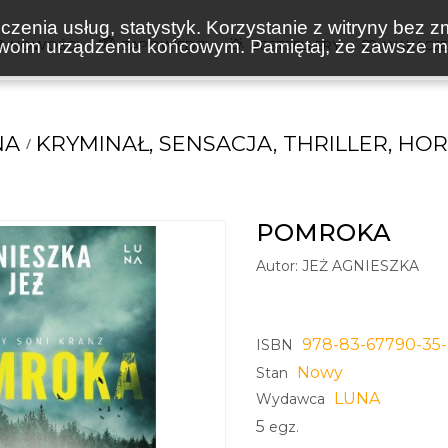
zenia usług, statystyk. Korzystanie z witryny bez z
oim urządzeniu końcowym. Pamiętaj, że zawsze mo
NOWOŚCI
ZAPOWIEDZI
BESTSELLERY
WAKACJ
NA
KRYMINAŁ, SENSACJA, THRILLER, HO
POMROKA
Autor:
JEŻ AGNIESZKA
978-83-67790-35
ISBN
Nowy
Stan
LUNA
Wydawca
5
egz.