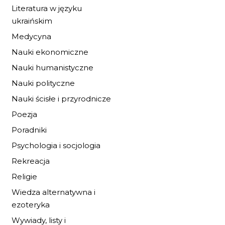
Literatura w języku
20,40 zł
30,00 zł
ukraińskim
Medycyna
DO KOSZYKA
Nauki ekonomiczne
Nauki humanistyczne
Nauki polityczne
Nauki ścisłe i przyrodnicze
Poezja
Poradniki
Psychologia i socjologia
Rekreacja
Religie
Wiedza alternatywna i
ezoteryka
Wywiady, listy i