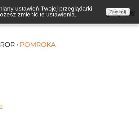
miany ustawień Twojej przeglądarki
Zamknij
żesz zmienić te ustawienia.
E
KOSZTY WYSYŁKI
RROR
POMROKA
-2