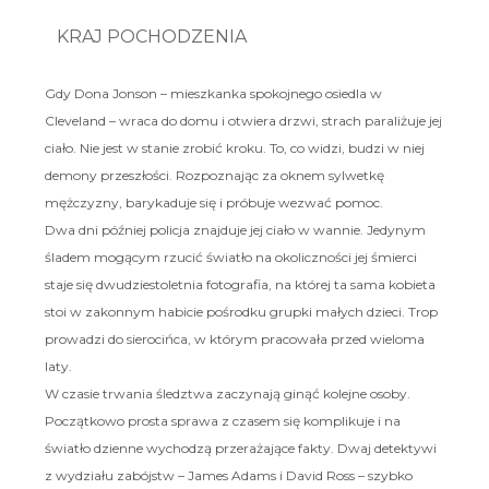
KRAJ POCHODZENIA
Gdy Dona Jonson – mieszkanka spokojnego osiedla w
Cleveland – wraca do domu i otwiera drzwi, strach paraliżuje jej
ciało. Nie jest w stanie zrobić kroku. To, co widzi, budzi w niej
demony przeszłości. Rozpoznając za oknem sylwetkę
mężczyzny, barykaduje się i próbuje wezwać pomoc.
Dwa dni później policja znajduje jej ciało w wannie. Jedynym
śladem mogącym rzucić światło na okoliczności jej śmierci
staje się dwudziestoletnia fotografia, na której ta sama kobieta
stoi w zakonnym habicie pośrodku grupki małych dzieci. Trop
prowadzi do sierocińca, w którym pracowała przed wieloma
laty.
W czasie trwania śledztwa zaczynają ginąć kolejne osoby.
Początkowo prosta sprawa z czasem się komplikuje i na
światło dzienne wychodzą przerażające fakty. Dwaj detektywi
z wydziału zabójstw – James Adams i David Ross – szybko