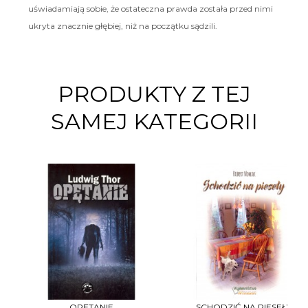
uświadamiają sobie, że ostateczna prawda została przed nimi
ukryta znacznie głębiej, niż na początku sądzili.
PRODUKTY Z TEJ
SAMEJ KATEGORII
OPĘTANIE
SCHODZIĆ NA PIESEŁY