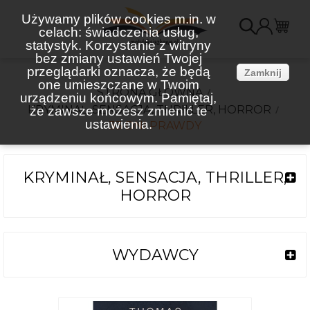
Używamy plików cookies m.in. w
celach: świadczenia usług,
K
statystyk. Korzystanie z witryny
bez zmiany ustawień Twojej
(
przeglądarki oznacza, że będą
Zamknij
one umieszczane w Twoim
STRONA GŁÓWNA
urządzeniu końcowym. Pamiętaj,
KRYMINAŁ, SENSACJA, THRILLER, HORROR
że zawsze możesz zmienić te
ustawienia.
33 DNI PRAWDY
KRYMINAŁ, SENSACJA, THRILLER,
HORROR
WYDAWCY