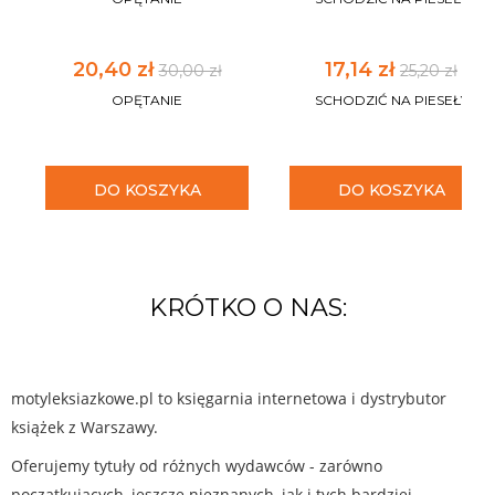
20,40 zł
17,14 zł
30,00 zł
25,20 zł
OPĘTANIE
SCHODZIĆ NA PIESEŁY
DO KOSZYKA
DO KOSZYKA
KRÓTKO O NAS:
motyleksiazkowe.pl to księgarnia internetowa i dystrybutor
książek z Warszawy.
Oferujemy tytuły od różnych wydawców - zarówno
początkujących, jeszcze nieznanych, jak i tych bardziej