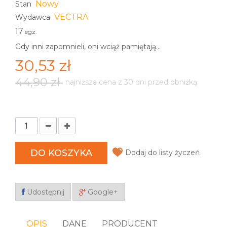
Nowy
Stan
VECTRA
Wydawca
17
egz.
Gdy inni zapomnieli, oni wciąż pamiętają...
30,53 zł
44,90 zł
najniższa cena z 30 dni przed obniżką
DO KOSZYKA
Dodaj do listy życzeń
Udostępnij
Google+
OPIS
DANE
PRODUCENT