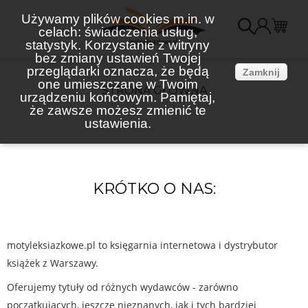
Używamy plików cookies m.in. w
celach: świadczenia usług,
K
statystyk. Korzystanie z witryny
bez zmiany ustawień Twojej
(
przeglądarki oznacza, że będą
Zamknij
one umieszczane w Twoim
STRONA GŁÓWNA
urządzeniu końcowym. Pamiętaj,
że zawsze możesz zmienić te
ustawienia.
KRÓTKO O NAS:
motyleksiazkowe.pl to księgarnia internetowa i dystrybutor
książek z Warszawy.
Oferujemy tytuły od różnych wydawców - zarówno
początkujących, jeszcze nieznanych, jak i tych bardziej