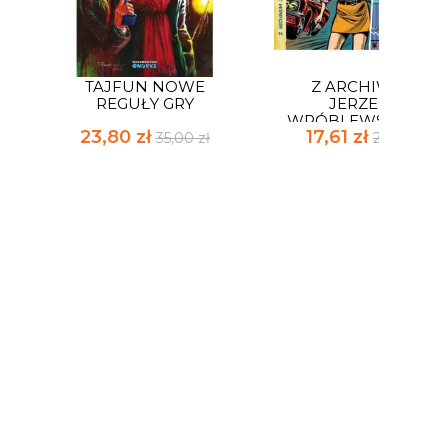
1
TAJFUN NOWE
Z ARCHIWUM
REGUŁY GRY
JERZEGO
WRÓBLEWSKIEGO...
23,80 zł
17,61 zł
35,00 zł
25,90 zł