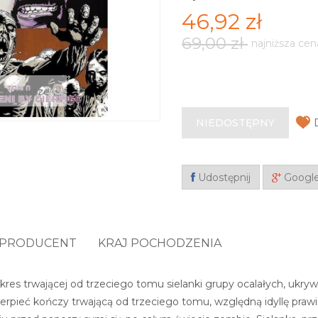
46,92 zł
69,00 zł
najniższa cen
z większe
NIEDOSTĘPNY
Udostępnij
Googl
PRODUCENT
KRAJ POCHODZENIA
kres trwającej od trzeciego tomu sielanki grupy ocalałych, ukry
erpieć kończy trwającą od trzeciego tomu, względną idyllę praw