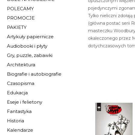
opuszczonym więzieni
pojedynczymi zgonami,
POLECAMY
Tylko nieliczni zdołaj
PROMOCJE
(główna postać serii R
PAKIETY
miasteczku Woodbury, 
Artykuły papiernicze
okaleczonego przez M
dotychczasowych tomów
Audiobooki i płyty
Gry, puzzle, zabawki
Architektura
Biografie i autobiografie
Czasopisma
Edukacja
Eseje i felietony
Fantastyka
Historia
Kalendarze