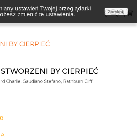
miany ustawień Twojej przeglądarki
Zamknij
żesz zmienić te ustawienia.
E
KOSZTY WYSYŁKI
I BY CIERPIEĆ
 STWORZENI BY CIERPIEĆ
rd Charlie, Gaudiano Stefano, Rathburn Cliff
-8
IA