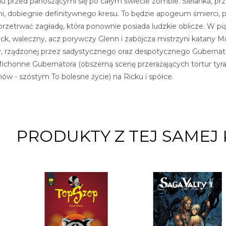
u przed panoszącymi się po całym świecie zombie. Sielanka, 
 dobiegnie definitywnego kresu. To będzie apogeum śmierci, po k
ą przetrwać zagładę, która ponownie posiada ludzkie oblicze. W 
ick, waleczny, acz porywczy Glenn i zabójcza mistrzyni katany Mi
rządzonej przez sadystycznego oraz despotycznego Gubernatora
ichonne Gubernatora (obszerną scenę przerażających tortur ty
 - szóstym To bolesne życie) na Ricku i spółce.
PRODUKTY Z TEJ SAMEJ 