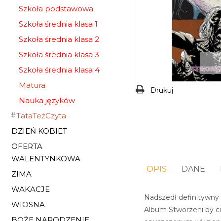
Szkoła podstawowa
Szkoła średnia klasa 1
Szkoła średnia klasa 2
Szkoła średnia klasa 3
Zobac
Szkoła średnia klasa 4
Matura
Drukuj
Nauka języków
TataTeżCzyta
DZIEŃ KOBIET
OFERTA
WALENTYNKOWA
OPIS
DANE
ZIMA
WAKACJE
Nadszedł definitywny 
WIOSNA
Album Stworzeni by ci
BOŻE NARODZENIE