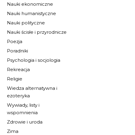
Nauki ekonomiczne
Nauki humanistyczne
Nauki polityczne
KAPITAN PIXEL
Nauki ścisłe i przyrodnicze
Poezja
6,79 zł
9,99 zł
Poradniki
Psychologia i socjologia
DO KOSZYKA
Rekreacja
Religie
Wiedza alternatywna i
ezoteryka
Wywiady, listy i
wspomnienia
Zdrowie i uroda
Zima