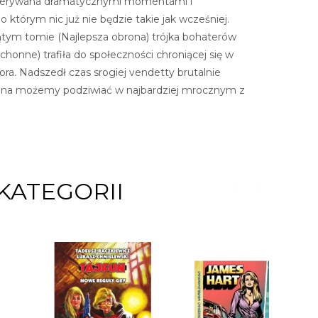
przerywana dramatycznymi momentami i
tórym nic już nie będzie takie jak wcześniej.
piątym tomie (Najlepsza obrona) trójka bohaterów
chonne) trafiła do społeczności chroniącej się w
. Nadszedł czas srogiej vendetty brutalnie
rana możemy podziwiać w najbardziej mrocznym z
KATEGORII