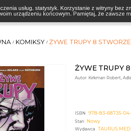
zenia usług, statystyk. Korzystanie z witryny bez z
oim urządzeniu końcowym. Pamiętaj, że zawsze mo
NOWOŚCI
ZAPOWIEDZI
BESTSELLERY
WAKACJ
WNA
KOMIKSY
ŻYWE TRUPY 8 STWORZEN
ŻYWE TRUPY 8
Autor:
Kirkman Robert, Adla
978-83-68735-04
ISBN
Nowy
Stan
TAURUS MED
Wydawca