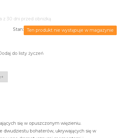
a z 30 dni przed obniżką
Stan:
Ten produkt nie występuje w magazynie
Dodaj do listy życzeń
e+
wających się w opuszczonym więzieniu.
ie dwudziestu bohaterów, ukrywających się w