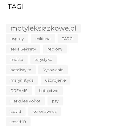
TAGI
motyleksiazkowe.pl
osprey
militaria
TARGI
seria Sekrety
regiony
miasta
turystyka
batalistyka
Rysowanie
marynistyka
uzbrojenie
DREAMS
Lotnictwo
Herkules Poirot
psy
covid
koronawirus
covid-19