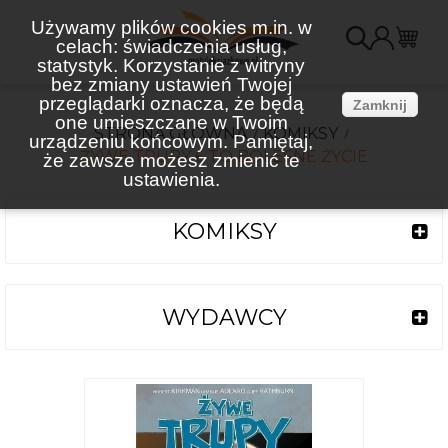
Używamy plików cookies m.in. w
celach: świadczenia usług,
K
statystyk. Korzystanie z witryny
bez zmiany ustawień Twojej
(
przeglądarki oznacza, że będą
Zamknij
one umieszczane w Twoim
STRONA GŁÓWNA
KOMIKSY
urządzeniu końcowym. Pamiętaj,
ŻYWE TRUPY 6 TO BOLESNE ŻYCIE
że zawsze możesz zmienić te
ustawienia.
KOMIKSY
WYDAWCY