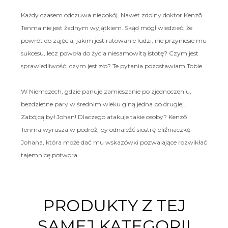
Każdy czasem odczuwa niepokój. Nawet zdolny doktor Kenzō
Tenma nie jest żadnym wyjątkiem. Skąd mógł wiedzieć, że
powrót do zajęcia, jakim jest ratowanie ludzi, nie przyniesie mu
sukcesu, lecz powoła do życia niesamowitą istotę? Czym jest
sprawiedliwość, czym jest zło? Te pytania pozostawiam Tobie.
W Niemczech, gdzie panuje zamieszanie po zjednoczeniu,
bezdzietne pary w średnim wieku giną jedna po drugiej.
Zabójcą był Johan! Dlaczego atakuje takie osoby? Kenzō
Tenma wyrusza w podróż, by odnaleźć siostrę bliźniaczkę
Johana, która może dać mu wskazówki pozwalające rozwikłać
tajemnicę potwora.
PRODUKTY Z TEJ
SAMEJ KATEGORII