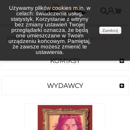
Używamy plików cookies m.in. w
celach: świadczenia usług,
K
statystyk. Korzystanie z witryny
bez zmiany ustawień Twojej
(
przeglądarki oznacza, że będą
Zamknij
one umieszczane w Twoim
STRONA GŁÓWNA
KOMIKSY
MONSTER TOM 1
urządzeniu końcowym. Pamiętaj,
że zawsze możesz zmienić te
ustawienia.
KOMIKSY
WYDAWCY