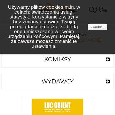
Używamy plików cookies m.in. w
celach: świadczenia usług,
K
statystyk. Korzystanie z witryny
bez zmiany ustawień Twojej
(
przeglądarki oznacza, że będą
Zamknij
one umieszczane w Twoim
STRONA GŁÓWNA
KOMIKSY
urządzeniu końcowym. Pamiętaj,
LUC ORIENT TOM 5 WYDANIE ZBIORCZE
że zawsze możesz zmienić te
ustawienia.
KOMIKSY
WYDAWCY