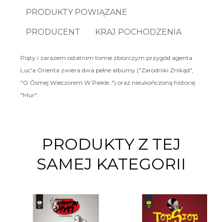
PRODUKTY POWIĄZANE
PRODUCENT
KRAJ POCHODZENIA
Piąty i zarazem ostatnim tomie zbiorczym przygód agenta
Luc'a Orienta zwiera dwa pełne albumy ("Zarodniki Znikąd",
"O Ósmej Wieczorem W Piekle..") oraz nieukończoną historię
"Mur".
PRODUKTY Z TEJ
SAMEJ KATEGORII