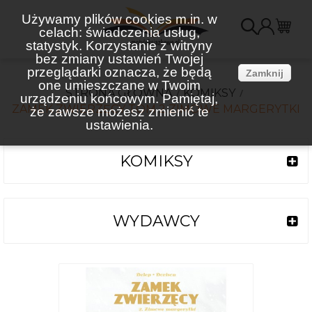
Używamy plików cookies m.in. w
celach: świadczenia usług,
K
statystyk. Korzystanie z witryny
bez zmiany ustawień Twojej
(
przeglądarki oznacza, że będą
Zamknij
one umieszczane w Twoim
STRONA GŁÓWNA
KOMIKSY
urządzeniu końcowym. Pamiętaj,
ZAMEK ZWIERZĘCY TOM 2 ZIMOWE MARGERYTKI
że zawsze możesz zmienić te
ustawienia.
KOMIKSY
WYDAWCY