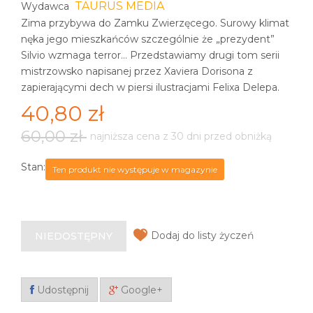
TAURUS MEDIA
Wydawca
Zima przybywa do Zamku Zwierzęcego. Surowy klimat
nęka jego mieszkańców szczególnie że „prezydent”
Silvio wzmaga terror… Przedstawiamy drugi tom serii
mistrzowsko napisanej przez Xaviera Dorisona z
zapierającymi dech w piersi ilustracjami Felixa Delepa.
40,80 zł
60,00 zł
najniższa cena z 30 dni przed obniżką
Stan:
Ten produkt nie występuje w magazynie
Dodaj do listy życzeń
NIEDOSTĘPNY
Udostępnij
Google+