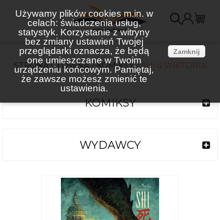
Używamy plików cookies m.in. w
celach: świadczenia usług,
K
statystyk. Korzystanie z witryny
bez zmiany ustawień Twojej
(
przeglądarki oznacza, że będą
Zamknij
one umieszczane w Twoim
STRONA GŁÓWNA
KOMIKSY
SHI 4 WIKTORIA
urządzeniu końcowym. Pamiętaj,
że zawsze możesz zmienić te
ustawienia.
KOMIKSY
WYDAWCY