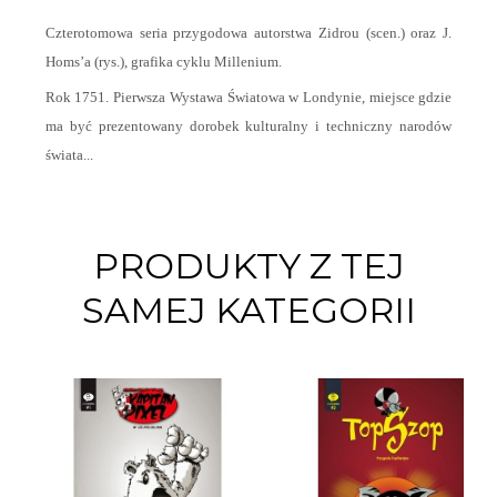
Czterotomowa seria przygodowa autorstwa Zidrou (scen.) oraz J.
Homs’a (rys.), grafika cyklu Millenium.
Rok 1751. Pierwsza Wystawa Światowa w Londynie, miejsce gdzie
ma być prezentowany dorobek kulturalny i techniczny narodów
świata...
PRODUKTY Z TEJ
SAMEJ KATEGORII