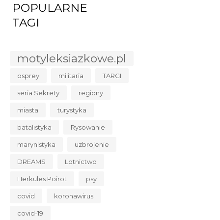
POPULARNE
TAGI
motyleksiazkowe.pl
osprey
militaria
TARGI
seria Sekrety
regiony
miasta
turystyka
batalistyka
Rysowanie
marynistyka
uzbrojenie
DREAMS
Lotnictwo
Herkules Poirot
psy
covid
koronawirus
covid-19