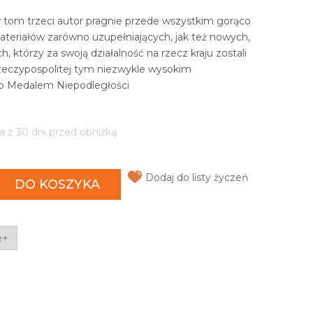
 tom trzeci autor pragnie przede wszystkim gorąco
teriałów zarówno uzupełniających, jak też nowych,
, którzy za swoją działalność na rzecz kraju zostali
zeczypospolitej tym niezwykle wysokim
b Medalem Niepodległości
a z 30 dni przed obniżką
Dodaj do listy życzeń
DO KOSZYKA
e+