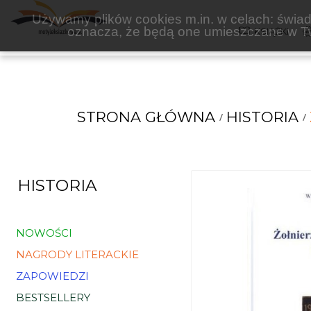
ZBROJA
Używamy plików cookies m.in. w celach: świadc
oznacza, że będą one umieszczane w Tw
KSIĄŻKI
STRONA GŁÓWNA
HISTORIA
HISTORIA
NOWOŚCI
NAGRODY LITERACKIE
ZAPOWIEDZI
BESTSELLERY