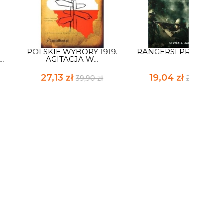
POLSKIE WYBORY 1919.
RANGERSI PROWADZ
.
AGITACJA W...
27,13 zł
19,04 zł
39,90 zł
28,00 zł