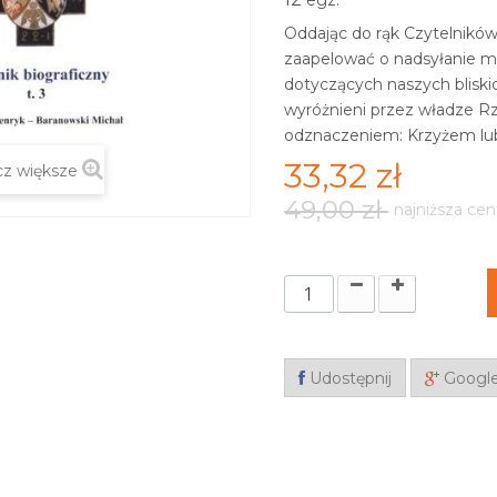
egz.
Oddając do rąk Czytelników
zaapelować o nadsyłanie ma
dotyczących naszych bliskich
wyróżnieni przez władze R
odznaczeniem: Krzyżem lu
33,32 zł
z większe
49,00 zł
najniższa cen
Udostępnij
Googl