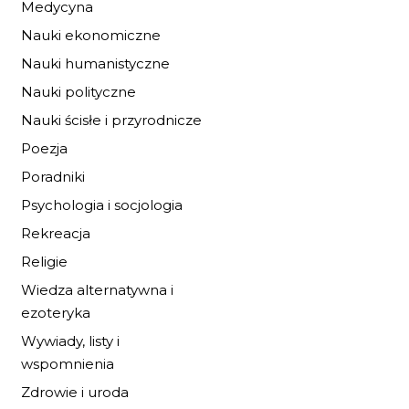
Medycyna
Nauki ekonomiczne
Nauki humanistyczne
Nauki polityczne
OPIS OBYCZAJÓW
Nauki ścisłe i przyrodnicze
XV-LECIU...
Poezja
25,02 zł
36,80 zł
Poradniki
DO KOSZYKA
Psychologia i socjologia
Rekreacja
Religie
Wiedza alternatywna i
ezoteryka
Wywiady, listy i
wspomnienia
Zdrowie i uroda