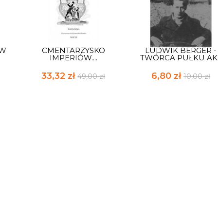
 W
CMENTARZYSKO
LUDWIK BERGER -
IMPERIÓW....
TWÓRCA PUŁKU AK..
33,32 zł
6,80 zł
49,00 zł
10,00 zł