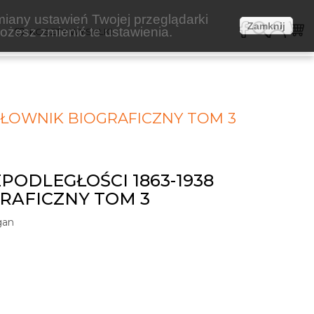
miany ustawień Twojej przeglądarki
Zamknij
żesz zmienić te ustawienia.
E
KOSZTY WYSYŁKI
 SŁOWNIK BIOGRAFICZNY TOM 3
PODLEGŁOŚCI 1863-1938
RAFICZNY TOM 3
gan