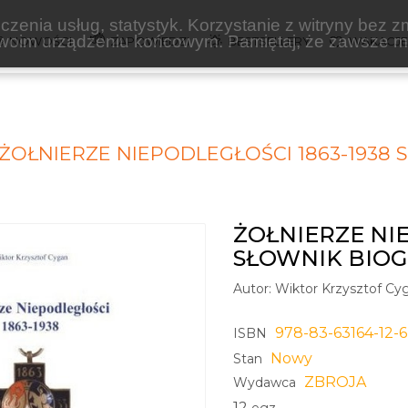
zenia usług, statystyk. Korzystanie z witryny bez z
oim urządzeniu końcowym. Pamiętaj, że zawsze mo
NOWOŚCI
ZAPOWIEDZI
BESTSELLERY
WAKACJ
ŻOŁNIERZE NIEPODLEGŁOŚCI 1863-1938
ŻOŁNIERZE NIE
SŁOWNIK BIOG
Autor:
Wiktor Krzysztof Cy
978-83-63164-12-6
ISBN
Nowy
Stan
ZBROJA
Wydawca
12