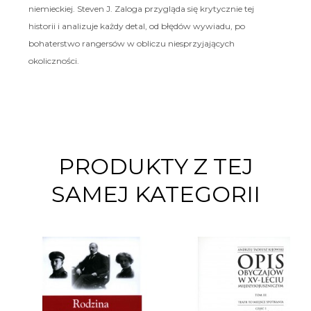
niemieckiej. Steven J. Zaloga przygląda się krytycznie tej
historii i analizuje każdy detal, od błędów wywiadu, po
bohaterstwo rangersów w obliczu niesprzyjających
okoliczności.
PRODUKTY Z TEJ
SAMEJ KATEGORII