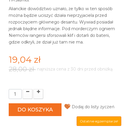
Przedmiot
Alianckie dowództwo uznało, że tylko w ten sposób
można będzie uciszyć działa nieprzyjaciela przed
rozpoczęciem głównego desantu. Wywiad posiadał
jednak błędne informacje. Pod morderczym ogniem
Niemców rangersi sforsowali klif i dotarli do baterii,
gdzie odkryli, że dział już tam nie ma.
19,04 zł
28,00 zł
najniższa cena z 30 dni przed obniżką
Dodaj do listy życzeń
DO KOSZYKA
Ostatnie egzemplarze!