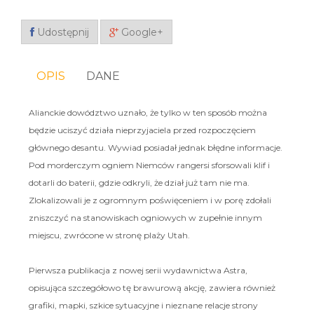
Udostępnij
Google+
OPIS
DANE
Alianckie dowództwo uznało, że tylko w ten sposób można
będzie uciszyć działa nieprzyjaciela przed rozpoczęciem
głównego desantu. Wywiad posiadał jednak błędne informacje.
Pod morderczym ogniem Niemców rangersi sforsowali klif i
dotarli do baterii, gdzie odkryli, że dział już tam nie ma.
Zlokalizowali je z ogromnym poświęceniem i w porę zdołali
zniszczyć na stanowiskach ogniowych w zupełnie innym
miejscu, zwrócone w stronę plaży Utah.
Pierwsza publikacja z nowej serii wydawnictwa Astra,
opisująca szczegółowo tę brawurową akcję, zawiera również
grafiki, mapki, szkice sytuacyjne i nieznane relacje strony