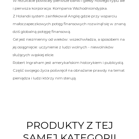
W rezultacie powstały pierwsze banki i giełdy nowego typu ale
i pierwsza korporacja: Kompania Wschodnioindyjska.
Z Holandii system zainfekował Anglię gdzie przy wsparciu
małoczapeczkowych potęg finansowych rozwinął się w znaną
dziś globalną potęgę finansową.
Cel jest niezmienny od wieków: wszechwładza, a sposobem na
jej osiągnięcie: uczynienie z ludzi wolnych - niewolników
służących wąskiej elicie.
Robert Ingraham jest amerykańskim historykiem i publicystą.
Część swojego życia poświęcił na obnażanie prawdy na temat
pieniądza i ludzi którzy nim sterują.
PRODUKTY Z TEJ
SAMEJ KATEGORII