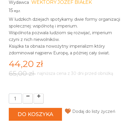
WEKTORY JÓZEF BIAŁEK
Wydawca
15
egz.
W ludzkich dziejach spotykamy dwie formy organizacji
społecznej: wspólnotę i imperium.
Wspólnota pozwala ludziom się rozwijać, imperium
czyni z nich niewolników.
Książka ta obnaża nowożytny imperializm który
zdominował najpierw Europę, a później cały świat.
44,20 zł
65,00 zł
najniższa cena z 30 dni przed obniżką
Dodaj do listy życzeń
DO KOSZYKA