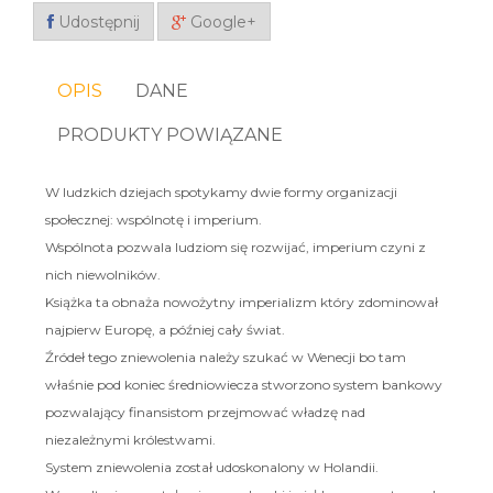
Udostępnij
Google+
OPIS
DANE
PRODUKTY POWIĄZANE
W ludzkich dziejach spotykamy dwie formy organizacji
społecznej: wspólnotę i imperium.
Wspólnota pozwala ludziom się rozwijać, imperium czyni z
nich niewolników.
Książka ta obnaża nowożytny imperializm który zdominował
najpierw Europę, a później cały świat.
Źródeł tego zniewolenia należy szukać w Wenecji bo tam
właśnie pod koniec średniowiecza stworzono system bankowy
pozwalający finansistom przejmować władzę nad
niezależnymi królestwami.
System zniewolenia został udoskonalony w Holandii.