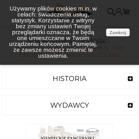
Używamy plików cookies m.in. w
celach: świadczenia usług,
K
statystyk. Korzystanie z witryny
bez zmiany ustawień Twojej
(
przeglądarki oznacza, że będą
Zamknij
one umieszczane w Twoim
STRONA GŁÓWNA
HISTORIA
urządzeniu końcowym. Pamiętaj,
NIEMIECKIE PANCERNIKI 1914-1918 (1). TYPY
że zawsze możesz zmienić te
DEUTSCHLAND, NASSAU I HELGOLAND
ustawienia.
HISTORIA
WYDAWCY