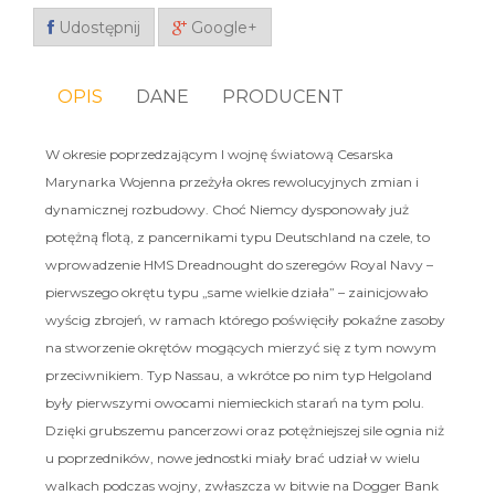
Udostępnij
Google+
OPIS
DANE
PRODUCENT
W okresie poprzedzającym I wojnę światową Cesarska
Marynarka Wojenna przeżyła okres rewolucyjnych zmian i
dynamicznej rozbudowy. Choć Niemcy dysponowały już
potężną flotą, z pancernikami typu Deutschland na czele, to
wprowadzenie HMS Dreadnought do szeregów Royal Navy –
pierwszego okrętu typu „same wielkie działa” – zainicjowało
wyścig zbrojeń, w ramach którego poświęciły pokaźne zasoby
na stworzenie okrętów mogących mierzyć się z tym nowym
przeciwnikiem. Typ Nassau, a wkrótce po nim typ Helgoland
były pierwszymi owocami niemieckich starań na tym polu.
Dzięki grubszemu pancerzowi oraz potężniejszej sile ognia niż
u poprzedników, nowe jednostki miały brać udział w wielu
walkach podczas wojny, zwłaszcza w bitwie na Dogger Bank