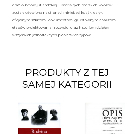
oraz w bitwie jutlandzkiej. Historia tych morskich kolosów
została ożywiona na stronach niniejszej książki dzięki
oficjalnym szkicom i dokumentom, gruntownym analizom
etapów projektowania i rozwoju, oraz historiom działań
wszystkich jednostek tych pionierskich typów.
PRODUKTY Z TEJ
SAMEJ KATEGORII