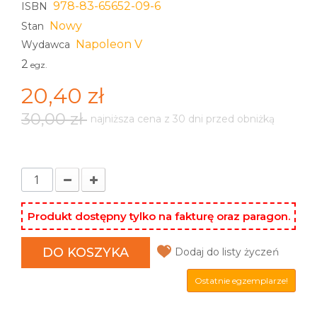
978-83-65652-09-6
ISBN
Nowy
Stan
Napoleon V
Wydawca
2
egz.
20,40 zł
30,00 zł
najniższa cena z 30 dni przed obniżką
Produkt dostępny tylko na fakturę oraz paragon.
DO KOSZYKA
Dodaj do listy życzeń
Ostatnie egzemplarze!