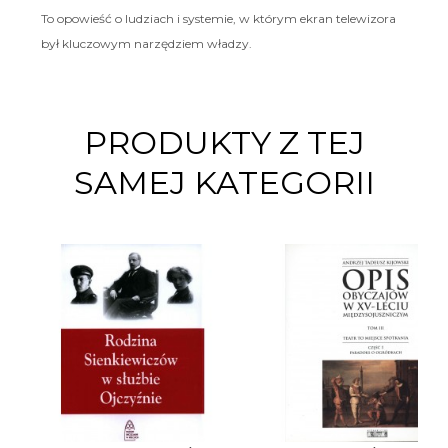
To opowieść o ludziach i systemie, w którym ekran telewizora
był kluczowym narzędziem władzy.
PRODUKTY Z TEJ
SAMEJ KATEGORII