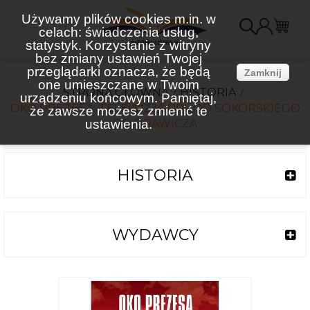
Używamy plików cookies m.in. w
celach: świadczenia usług,
K
statystyk. Korzystanie z witryny
bez zmiany ustawień Twojej
(
przeglądarki oznacza, że będą
Zamknij
one umieszczane w Twoim
STRONA GŁÓWNA
HISTORIA
urządzeniu końcowym. Pamiętaj,
OKO PREZESA. TELEWIZJA PRL OD SOKORSKIEGO
że zawsze możesz zmienić te
ustawienia.
DO DRAWICZA
HISTORIA
WYDAWCY