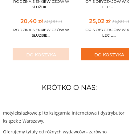
RODZINA SIENKIEWICZÓW W
OPIS OBYCZAJÓW W XV-
SŁUŻBIE...
LECIU...
20,40 zł
25,02 zł
30,00 zł
36,80 zł
RODZINA SIENKIEWICZÓW W
OPIS OBYCZAJÓW W XV-
SŁUŻBIE...
LECIU...
DO KOSZYKA
DO KOSZYKA
KRÓTKO O NAS:
motyleksiazkowe.pl to księgarnia internetowa i dystrybutor
książek z Warszawy.
Oferujemy tytuły od różnych wydawców - zarówno