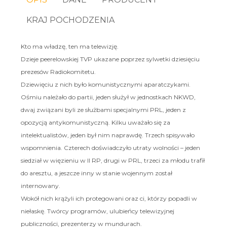
KRAJ POCHODZENIA
Kto ma władzę, ten ma telewizję.
Dzieje peerelowskiej TVP ukazane poprzez sylwetki dziesięciu
prezesów Radiokomitetu.
Dziewięciu z nich było komunistycznymi aparatczykami.
Ośmiu należało do partii, jeden służył w jednostkach NKWD,
dwaj związani byli ze służbami specjalnymi PRL, jeden z
opozycją antykomunistyczną. Kilku uważało się za
intelektualistów, jeden był nim naprawdę. Trzech spisywało
wspomnienia. Czterech doświadczyło utraty wolności – jeden
siedział w więzieniu w II RP, drugi w PRL, trzeci za młodu trafił
do aresztu, a jeszcze inny w stanie wojennym został
internowany.
Wokół nich krążyli ich protegowani oraz ci, którzy popadli w
niełaskę. Twórcy programów, ulubieńcy telewizyjnej
publiczności, prezenterzy w mundurach.