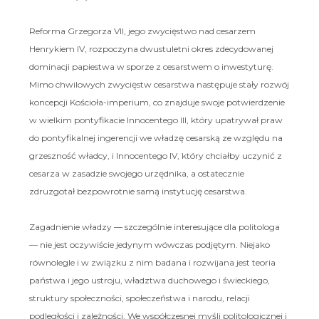
Reforma Grzegorza VII, jego zwycięstwo nad cesarzem
Henrykiem IV, rozpoczyna dwustuletni okres zdecydowanej
dominacji papiestwa w sporze z cesarstwem o inwestyturę.
Mimo chwilowych zwycięstw cesarstwa następuje stały rozwój
koncepcji Kościoła-imperium, co znajduje swoje potwierdzenie
w wielkim pontyfikacie Innocentego III, który upatrywał praw
do pontyfikalnej ingerencji we władzę cesarską ze względu na
grzeszność władcy, i Innocentego IV, który chciałby uczynić z
cesarza w zasadzie swojego urzędnika, a ostatecznie
zdruzgotał bezpowrotnie samą instytucję cesarstwa.
Zagadnienie władzy — szczególnie interesujące dla politologa
— nie jest oczywiście jedynym wówczas podjętym. Niejako
równolegle i w związku z nim badana i rozwijana jest teoria
państwa i jego ustroju, władztwa duchowego i świeckiego,
struktury społeczności, społeczeństwa i narodu, relacji
podległości i zależności. We współczesnej myśli politologicznej i