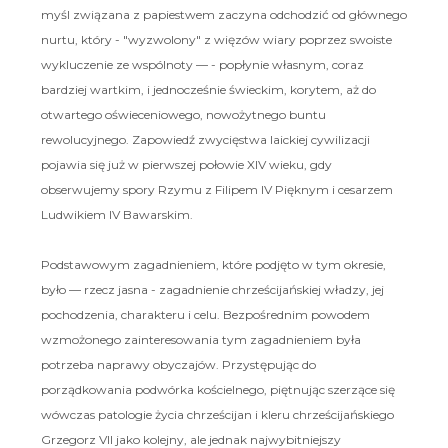
myśl związana z papiestwem zaczyna odchodzić od głównego
nurtu, który - "wyzwolony" z więzów wiary poprzez swoiste
wykluczenie ze wspólnoty — - popłynie własnym, coraz
bardziej wartkim, i jednocześnie świeckim, korytem, aż do
otwartego oświeceniowego, nowożytnego buntu
rewolucyjnego. Zapowiedź zwycięstwa laickiej cywilizacji
pojawia się już w pierwszej połowie XIV wieku, gdy
obserwujemy spory Rzymu z Filipem IV Pięknym i cesarzem
Ludwikiem IV Bawarskim.
Podstawowym zagadnieniem, które podjęto w tym okresie,
było — rzecz jasna - zagadnienie chrześcijańskiej władzy, jej
pochodzenia, charakteru i celu. Bezpośrednim powodem
wzmożonego zainteresowania tym zagadnieniem była
potrzeba naprawy obyczajów. Przystępując do
porządkowania podwórka kościelnego, piętnując szerzące się
wówczas patologie życia chrześcijan i kleru chrześcijańskiego
Grzegorz VII jako kolejny, ale jednak najwybitniejszy