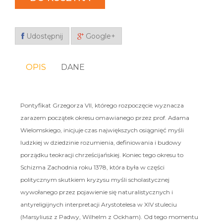
Udostępnij
Google+
OPIS
DANE
Pontyfikat Grzegorza VII, którego rozpoczęcie wyznacza
zarazem początek okresu omawianego przez prof. Adama
Wielomskiego, inicjuje czas największych osiągnięć myśli
ludzkiej w dziedzinie rozumienia, definiowania i budowy
porządku teokracji chrześcijańskiej. Koniec tego okresu to
Schizma Zachodnia roku 1378, która była w części
politycznym skutkiem kryzysu myśli scholastycznej
wywołanego przez pojawienie się naturalistycznych i
antyreligijnych interpretacji Arystotelesa w XIV stuleciu
(Marsyliusz z Padwy, Wilhelm z Ockham). Od tego momentu