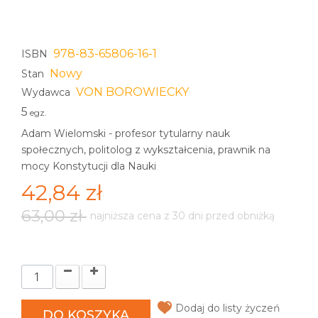
978-83-65806-16-1
ISBN
Nowy
Stan
VON BOROWIECKY
Wydawca
5
egz.
Adam Wielomski - profesor tytularny nauk
społecznych, politolog z wykształcenia, prawnik na
mocy Konstytucji dla Nauki
42,84 zł
63,00 zł
najniższa cena z 30 dni przed obniżką
Dodaj do listy życzeń
DO KOSZYKA