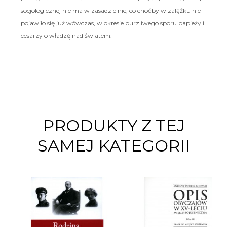
socjologicznej nie ma w zasadzie nic, co choćby w zalążku nie
pojawiło się już wówczas, w okresie burzliwego sporu papieży i
cesarzy o władzę nad światem.
PRODUKTY Z TEJ
SAMEJ KATEGORII