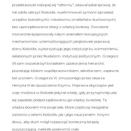
przedstawiciel rodzącej się "reformy", zdawał sobie sprawę, że
nie zdoła uleczyć Kościoła, wyeliminować symonii (sprzedaż
urzędów kościelnych) i nikolaizmu (małżeństw duchownych)
bez uporządkowania relacji z władzą świecką. Ówczesne
monarchie dysponowały całym arsenałem korupcyjnych
mechanizmów uniemożliwiających jakąkolwiek poprawę
stanu Kościoła, wykorzystując jego instytucje ku wzmocnieniu,
osłabionych przez feudalizm, instytucji politycznych. Grzegorz
VII sam wszakże był świadkiem upokorzenia hierarchii,
pozostając bliskim współpracownikiem, sekretarzem, zapewne
też uczniem, Grzegorza VI, zmuszonego przez cesarza
Henryka III do opuszczenia Rzymu. Poprawa obyczajów jest
więc możliwa w Kościele jedynie wtedy, gdy przynajmniej uda
się zapobiec podporządkowaniu go władzy świeckiej. Ta
władza bowiem ma swoje cele, które często są niezgodne
zarówno z celami Kościoła, jak i jego nauczaniem. Innymi
słowy, aby duch mógł rozpocząć konieczną terapię
oczyszczającą, należało poskromić ciało.