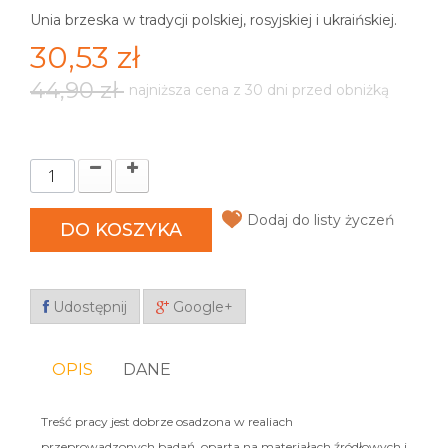
Unia brzeska w tradycji polskiej, rosyjskiej i ukraińskiej.
30,53 zł
44,90 zł
najniższa cena z 30 dni przed obniżką
Dodaj do listy życzeń
DO KOSZYKA
Udostępnij
Google+
OPIS
DANE
Treść pracy jest dobrze osadzona w realiach
przeprowadzonych badań, oparta na materiałach źródłowych i