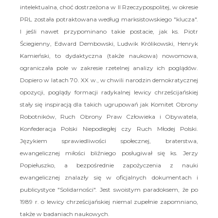
intelektualna, choć dostrzeżona w II Rzeczypospolitej, w okresie
PRL została potraktowana według marksistowskiego "klucza".
I jeśli nawet przypominano takie postacie, jak ks. Piotr
Ściegienny, Edward Dembowski, Ludwik Królikowski, Henryk
Kamieński, to dydaktyczna (także naukowa) nowomowa,
ograniczała pole w zakresie rzetelnej analizy ich poglądów.
Dopiero w latach 70. XX w., w chwili narodzin demokratycznej
opozycji, poglądy formacji radykalnej lewicy chrześcijańskiej
stały się inspiracją dla takich ugrupowań jak Komitet Obrony
Robotników, Ruch Obrony Praw Człowieka i Obywatela,
Konfederacja Polski Niepodległej czy Ruch Młodej Polski.
Językiem sprawiedliwości społecznej, braterstwa,
ewangelicznej miłości bliźniego posługiwał się ks. Jerzy
Popiełuszko, a bezpośrednie zapożyczenia z nauki
ewangelicznej znalazły się w oficjalnych dokumentach i
publicystyce "Solidarności". Jest swoistym paradoksem, że po
1989 r. o lewicy chrześcijańskiej niemal zupełnie zapomniano,
także w badaniach naukowych.