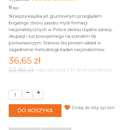
8
egz.
Niniejsza książka jet gruntownym przeglądem
bogatego zbioru zasobu myśli formacji
nacjonalistycznych w Polsce okresu rządów sanacji,
okupacji i tuż powojennego na szerokim tle
porównawczym. Stanowi też pewien wkład w
zagadnienie metodologii badań nacjonalizmów.
36,65 zł
53,90 zł
najniższa cena z 30 dni przed obniżką
Dodaj do listy życzeń
DO KOSZYKA