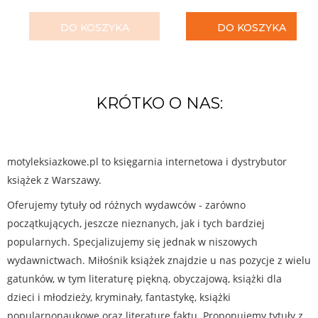
DO KOSZYKA
DO KOSZYKA
KRÓTKO O NAS:
motyleksiazkowe.pl to księgarnia internetowa i dystrybutor
książek z Warszawy.
Oferujemy tytuły od różnych wydawców - zarówno
początkujących, jeszcze nieznanych, jak i tych bardziej
popularnych. Specjalizujemy się jednak w niszowych
wydawnictwach. Miłośnik książek znajdzie u nas pozycje z wielu
gatunków, w tym literaturę piękną, obyczajową, książki dla
dzieci i młodzieży, kryminały, fantastykę, książki
popularnonaukowe oraz literaturę faktu. Proponujemy tytuły z