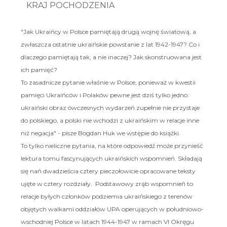
KRAJ POCHODZENIA
"Jak Ukraińcy w Polsce pamiętają drugą wojnę światową, a
zwłaszcza ostatnie ukraińskie powstanie z lat 1942-1947? Co i
dlaczego pamiętają tak, a nie inaczej? Jak skonstruowana jest
ich pamięć?
To zasadnicze pytanie właśnie w Polsce, ponieważ w kwestii
pamięci Ukraińców i Polaków pewne jest dziś tylko jedno:
ukraiński obraz ówczesnych wydarzeń zupełnie nie przystaje
do polskiego, a polski nie wchodzi z ukraińskim w relacje inne
niż negacja" - pisze Bogdan Huk we wstępie do książki.
To tylko nieliczne pytania, na które odpowiedź może przynieść
lektura tomu fascynujących ukraińskich wspomnień. Składają
się nań dwadzieścia cztery pieczołowicie opracowane teksty
ujęte w cztery rozdziały. Podstawowy zrąb wspomnień to
relacje byłych członków podziemia ukraińskiego z terenów
objętych walkami oddziałów UPA operujących w południowo-
wschodniej Polsce w latach 1944-1947 w ramach VI Okręgu