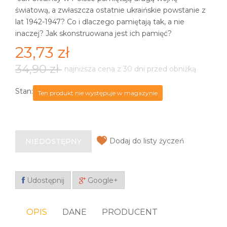
światową, a zwłaszcza ostatnie ukraińskie powstanie z
lat 1942-1947? Co i dlaczego pamiętają tak, a nie
inaczej? Jak skonstruowana jest ich pamięć?
23,73 zł
34,90 zł
najniższa cena z 30 dni przed obniżką
Stan:
Ten produkt nie występuje w magazynie
Dodaj do listy życzeń
NIEDOSTĘPNY
Udostępnij
Google+
OPIS
DANE
PRODUCENT