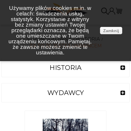
Używamy plików cookies m.in. w
celach: świadczenia usług,
K
statystyk. Korzystanie z witryny
bez zmiany ustawień Twojej
(
przeglądarki oznacza, że będą
Zamknij
one umieszczane w Twoim
STRONA GŁÓWNA
HISTORIA
urządzeniu końcowym. Pamiętaj,
ZA TO ŻE JESTEŚ UKRAIŃCEM
że zawsze możesz zmienić te
ustawienia.
HISTORIA
WYDAWCY