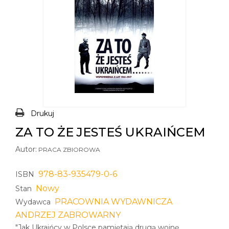
Drukuj
ZA TO ŻE JESTEŚ UKRAIŃCEM
Autor:
PRACA ZBIOROWA
978-83-935479-0-6
ISBN
Nowy
Stan
PRACOWNIA WYDAWNICZA
Wydawca
ANDRZEJ ZABROWARNY
"Jak Ukraińcy w Polsce pamiętają drugą wojnę