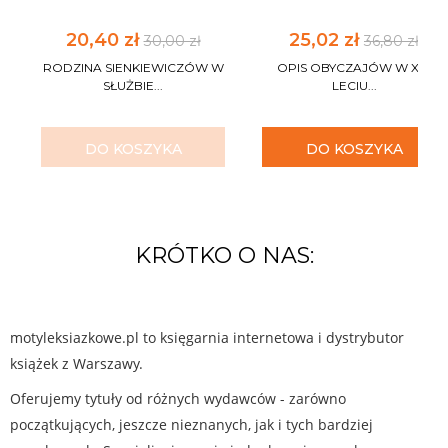
20,40 zł
25,02 zł
30,00 zł
36,80 zł
RODZINA SIENKIEWICZÓW W
OPIS OBYCZAJÓW W XV-
SŁUŻBIE...
LECIU...
DO KOSZYKA
DO KOSZYKA
KRÓTKO O NAS:
motyleksiazkowe.pl to księgarnia internetowa i dystrybutor
książek z Warszawy.
Oferujemy tytuły od różnych wydawców - zarówno
początkujących, jeszcze nieznanych, jak i tych bardziej