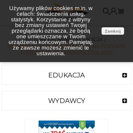
Używamy plików cookies m.in. w
celach: świadczenia usług,
K
statystyk. Korzystanie z witryny
bez zmiany ustawień Twojej
(
przeglądarki oznacza, że będą
Zamknij
one umieszczane w Twoim
STRONA GŁÓWNA
EDUKACJA
urządzeniu końcowym. Pamiętaj,
JAK ZDAĆ MATURĘ Z MATEMATYKI NA POZIOMIE
że zawsze możesz zmienić te
ROZSZERZONYM MATURA 2026-2027
ustawienia.
EDUKACJA
WYDAWCY