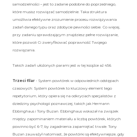
samodzielności – jest to zadanie podobne do poprzedniego,
które musisz rozwiązać samodzielnie. Taka struktura
umożliwia efektywne zrozumienie procesu rozwiązywania
zadań danego typu oraz zdobycie pewności siebie. Co więcej,
przy zadaniu sprawdzającym znajdziesz pełne rozwiązanie,
które pozwoli Ci zweryfikować poprawność Twojego
rozwiązania.
Takich zadań ułożonych parami jest w tej książce aż 456.
Trzeci filar
- System powtórek w odpowiednich odstępach
czasowych: System powtórek to kluczowy element tego
repetytorium, który opiera się na odkryciach specjalistów z
dziedziny psychologii poznawczej, takich jak Hermann
Ebbinghaus i Tony Buzan. Ebbinghaus wskazał na związek
między zapominaniem materiału a liczbą powtórek, których
powinno być 6-7, by zagadnienia zapamiętać trwale. Tony
Buzan zauważył natomiast, że powtórki są efektywniejsze, gdy