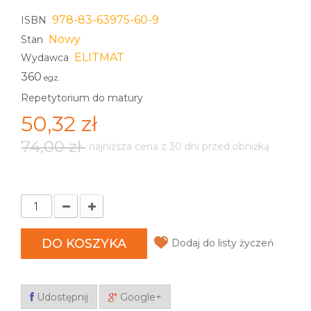
978-83-63975-60-9
ISBN
Nowy
Stan
ELITMAT
Wydawca
360
egz.
Repetytorium do matury
50,32 zł
74,00 zł
najniższa cena z 30 dni przed obniżką
DO KOSZYKA
Dodaj do listy życzeń
Udostępnij
Google+