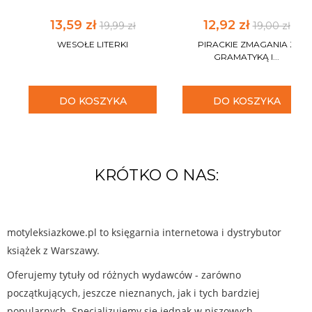
13,59 zł
12,92 zł
19,99 zł
19,00 zł
WESOŁE LITERKI
PIRACKIE ZMAGANIA Z
GRAMATYKĄ I...
DO KOSZYKA
DO KOSZYKA
KRÓTKO O NAS:
motyleksiazkowe.pl to księgarnia internetowa i dystrybutor
książek z Warszawy.
Oferujemy tytuły od różnych wydawców - zarówno
początkujących, jeszcze nieznanych, jak i tych bardziej
popularnych. Specjalizujemy się jednak w niszowych