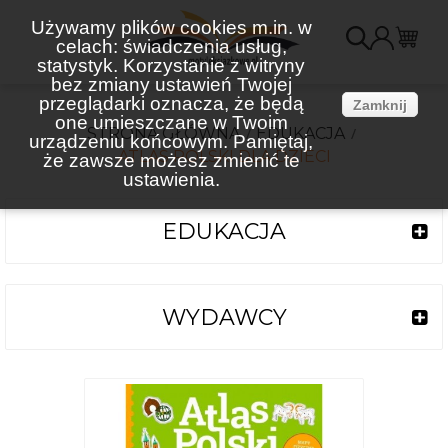
Używamy plików cookies m.in. w
celach: świadczenia usług,
K
statystyk. Korzystanie z witryny
bez zmiany ustawień Twojej
(
przeglądarki oznacza, że będą
Zamknij
one umieszczane w Twoim
STRONA GŁÓWNA
EDUKACJA
urządzeniu końcowym. Pamiętaj,
ATLAS POLSKI DLA DZIECI
że zawsze możesz zmienić te
ustawienia.
EDUKACJA
WYDAWCY