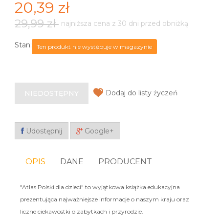
20,39 zł
29,99 zł
najniższa cena z 30 dni przed obniżką
Stan:
Ten produkt nie występuje w magazynie
Dodaj do listy życzeń
NIEDOSTĘPNY
Udostępnij
Google+
OPIS
DANE
PRODUCENT
"Atlas Polski dla dzieci" to wyjątkowa książka edukacyjna
prezentująca najważniejsze informacje o naszym kraju oraz
liczne ciekawostki o zabytkach i przyrodzie.