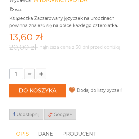
WYDAWNICTWO IDA
Wydawca
15
egz.
Książeczka Zaczarowany języczek na urodzinach
powinna znaleźć się na półce każdego czterolatka.
13,60 zł
20,00 zł
najniższa cena z 30 dni przed obniżką
DO KOSZYKA
Dodaj do listy życzeń
Udostępnij
Google+
OPIS
DANE
PRODUCENT