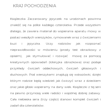
KRAJ POCHODZENIA
Książeczka Zaczarowany języczek na urodzinach powinna
znaleźć się na półce każdego czterolatka. Przede wszystkim
dlatego, że zawiera materiał do wspierania aparatu mowy w
postaci wesołych wierszyków, rymowanek wraz z ćwiczeniami
buzi i języczka. Uczy rodziców jak rozpoznać
nieprawidłowości w mówieniu (prosty test obrazkowy z
opisem), jak stymulować i rozwijać mowę za pomocą
kreatywnych opowiadań (loteryjka obrazkowa) oraz podaje
przykłady ćwiczeń oddechowych, ćwiczeń głosowych i
słuchowych. Pod wierszykami znajdują się wskazówki, dzięki
którym rodzice będą wiedzieli jak ćwiczyć wraz z dzieckiem
oraz jakie głoski wspieramy na dany wiek. Książeczki z tej serii
na pewno przyniosą wiele radości i wspólnej dobrej zabawy.
Cała niebieska seria (trzy części) stanowi komplet ćwiczeń i
zadań dla czterolatków.