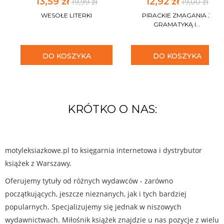
13,59 zł
12,92 zł
19,99 zł
19,00 zł
WESOŁE LITERKI
PIRACKIE ZMAGANIA Z
GRAMATYKĄ I...
DO KOSZYKA
DO KOSZYKA
KRÓTKO O NAS:
motyleksiazkowe.pl to księgarnia internetowa i dystrybutor
książek z Warszawy.
Oferujemy tytuły od różnych wydawców - zarówno
początkujących, jeszcze nieznanych, jak i tych bardziej
popularnych. Specjalizujemy się jednak w niszowych
wydawnictwach. Miłośnik książek znajdzie u nas pozycje z wielu