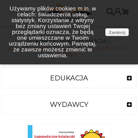
Używamy plików cookies m.in. w
celach: świadczenia usług,
K
statystyk. Korzystanie z witryny
bez zmiany ustawień Twojej
(
przeglądarki oznacza, że będą
Zamknij
one umieszczane w Twoim
STRONA GŁÓWNA
EDUKACJA
urządzeniu końcowym. Pamiętaj,
ZACZAROWANY JĘZYCZEK NA URODZINACH (4 -
że zawsze możesz zmienić te
ustawienia.
LATKI)
EDUKACJA
WYDAWCY