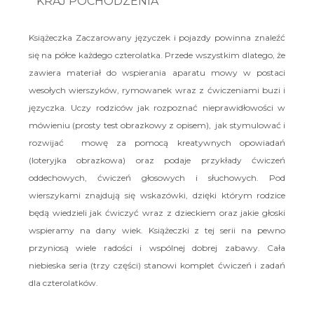
KRAJ POCHODZENIA
Książeczka Zaczarowany języczek i pojazdy powinna znaleźć
się na półce każdego czterolatka. Przede wszystkim dlatego, że
zawiera materiał do wspierania aparatu mowy w postaci
wesołych wierszyków, rymowanek wraz z ćwiczeniami buzi i
języczka. Uczy rodziców jak rozpoznać nieprawidłowości w
mówieniu (prosty test obrazkowy z opisem), jak stymulować i
rozwijać mowę za pomocą kreatywnych opowiadań
(loteryjka obrazkowa) oraz podaje przykłady ćwiczeń
oddechowych, ćwiczeń głosowych i słuchowych. Pod
wierszykami znajdują się wskazówki, dzięki którym rodzice
będą wiedzieli jak ćwiczyć wraz z dzieckiem oraz jakie głoski
wspieramy na dany wiek. Książeczki z tej serii na pewno
przyniosą wiele radości i wspólnej dobrej zabawy. Cała
niebieska seria (trzy części) stanowi komplet ćwiczeń i zadań
dla czterolatków.