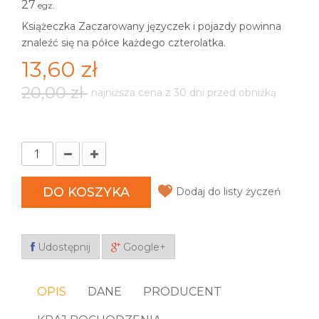
27
egz.
Książeczka Zaczarowany języczek i pojazdy powinna
znaleźć się na półce każdego czterolatka.
13,60 zł
20,00 zł
najniższa cena z 30 dni przed obniżką
DO KOSZYKA
Dodaj do listy życzeń
Udostępnij
Google+
OPIS
DANE
PRODUCENT