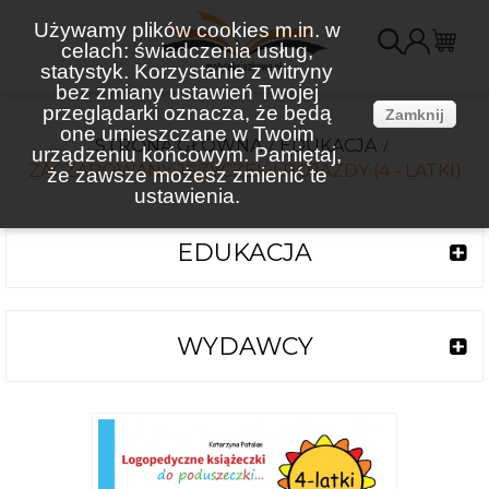
Używamy plików cookies m.in. w
celach: świadczenia usług,
K
statystyk. Korzystanie z witryny
bez zmiany ustawień Twojej
(
przeglądarki oznacza, że będą
Zamknij
one umieszczane w Twoim
STRONA GŁÓWNA
EDUKACJA
urządzeniu końcowym. Pamiętaj,
ZACZAROWANY JĘZYCZEK I POJAZDY (4 - LATKI)
że zawsze możesz zmienić te
ustawienia.
EDUKACJA
WYDAWCY