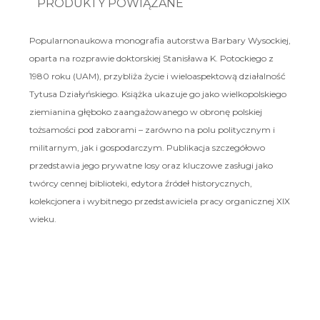
PRODUKTY POWIĄZANE
Popularnonaukowa monografia autorstwa Barbary Wysockiej,
oparta na rozprawie doktorskiej Stanisława K. Potockiego z
1980 roku (UAM), przybliża życie i wieloaspektową działalność
Tytusa Działyńskiego. Książka ukazuje go jako wielkopolskiego
ziemianina głęboko zaangażowanego w obronę polskiej
tożsamości pod zaborami – zarówno na polu politycznym i
militarnym, jak i gospodarczym. Publikacja szczegółowo
przedstawia jego prywatne losy oraz kluczowe zasługi jako
twórcy cennej biblioteki, edytora źródeł historycznych,
kolekcjonera i wybitnego przedstawiciela pracy organicznej XIX
wieku.