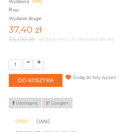
PAN
Wydawca
8
egz.
Wydanie drugie
37,40 zł
55,00 zł
najniższa cena z 30 dni przed obniżką
Dodaj do listy życzeń
DO KOSZYKA
Udostępnij
Google+
OPIS
DANE