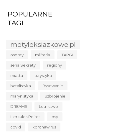
POPULARNE
TAGI
motyleksiazkowe.pl
osprey
militaria
TARGI
seria Sekrety
regiony
miasta
turystyka
batalistyka
Rysowanie
marynistyka
uzbrojenie
DREAMS
Lotnictwo
Herkules Poirot
psy
covid
koronawirus