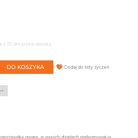
a z 30 dni przed obniżką
DO KOSZYKA
Dodaj do listy życzeń
e+
arszawską gwarę, w swoich dziełach pielęgnował ją