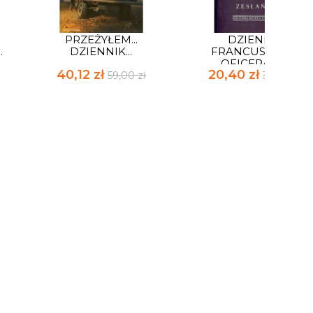
PRZEŻYŁEM...
DZIENNIK
.
DZIENNIK...
FRANCUSKIEGO
OFICERA W...
40,12 zł
20,40 zł
59,00 zł
30,00 zł