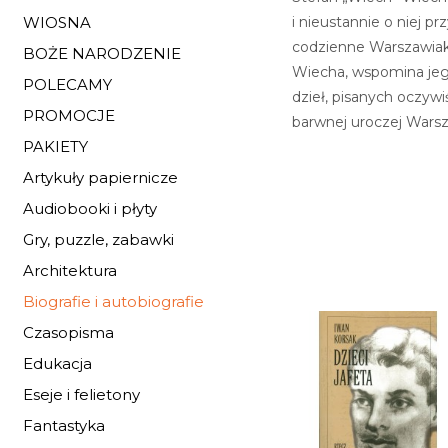
i nieustannie o niej p
WIOSNA
codzienne Warszawiaków
BOŻE NARODZENIE
Wiecha, wspomina jego
POLECAMY
dzieł, pisanych oczywi
PROMOCJE
barwnej uroczej Warsz
PAKIETY
Artykuły papiernicze
Audiobooki i płyty
Gry, puzzle, zabawki
Architektura
Biografie i autobiografie
Czasopisma
Edukacja
Eseje i felietony
Fantastyka