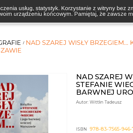
zenia usług, statystyk. Korzystanie z witryny bez z
oim urządzeniu końcowym. Pamiętaj, że zawsze mo
NOWOŚCI
ZAPOWIEDZI
BESTSELLERY
WAKACJ
GRAFIE
NAD SZAREJ WISŁY BRZEGIEM… 
SZAWIE
NAD SZAREJ W
STEFANIE WIE
BARWNEJ URO
Autor:
Wittlin Tadeusz
978-83-7565-946-
ISBN