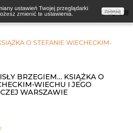
miany ustawień Twojej przeglądarki
Zamknij
żesz zmienić te ustawienia.
E
KOSZTY WYSYŁKI
KSIĄŻKA O STEFANIE WIECHECKIM-
ISŁY BRZEGIEM… KSIĄŻKA O
CHECKIM-WIECHU I JEGO
CZEJ WARSZAWIE
7