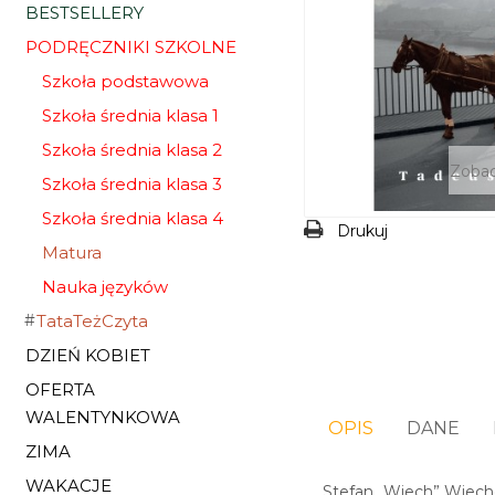
BESTSELLERY
PODRĘCZNIKI SZKOLNE
Szkoła podstawowa
Szkoła średnia klasa 1
Szkoła średnia klasa 2
Zobac
Szkoła średnia klasa 3
Szkoła średnia klasa 4
Drukuj
Matura
Nauka języków
TataTeżCzyta
DZIEŃ KOBIET
OFERTA
WALENTYNKOWA
OPIS
DANE
ZIMA
WAKACJE
Stefan „Wiech” Wieche