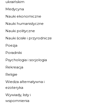
ukraińskim
Medycyna
Nauki ekonomiczne
DZIECI JAFETA
Nauki humanistyczne
20,33 zł
29,90 zł
Nauki polityczne
Nauki ścisłe i przyrodnicze
DO KOSZYKA
Poezja
Poradniki
Psychologia i socjologia
Rekreacja
Religie
Wiedza alternatywna i
ezoteryka
Wywiady, listy i
wspomnienia