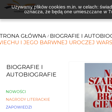
Używamy plików cookies m.in. w celach: świadc
oznacza, że będą one umieszczane w Tw
KSIĄŻKI
STRONA GŁÓWNA
BIOGRAFIE I AUTOBIO
IECHU I JEGO BARWNEJ UROCZEJ WAR
BIOGRAFIE I
AUTOBIOGRAFIE
NOWOŚCI
NAGRODY LITERACKIE
ZAPOWIEDZI