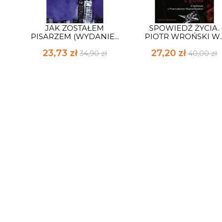
JAK ZOSTAŁEM
SPOWIEDŹ ŻYCIA.
PISARZEM (WYDANIE...
PIOTR WROŃSKI W..
23,73 zł
27,20 zł
34,90 zł
40,00 zł