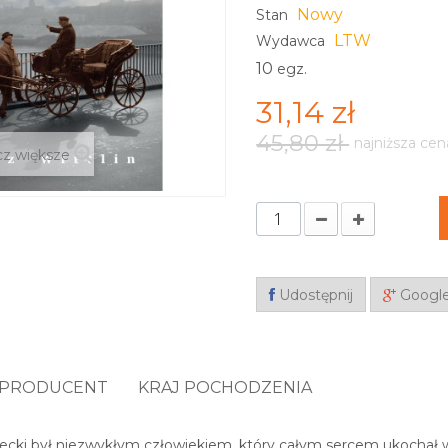
Nowy
Stan
LTW
Wydawca
10
egz.
31,14 zł
45,80 zł
najniższa cen
z większe
Udostępnij
Googl
PRODUCENT
KRAJ POCHODZENIA
cki był niezwykłym człowiekiem, który całym sercem ukochał w