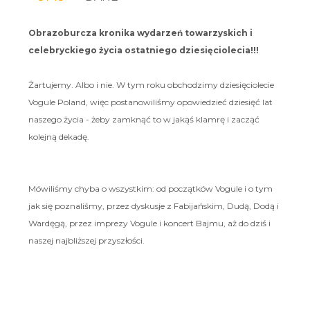
Obrazoburcza kronika wydarzeń towarzyskich i
celebryckiego życia ostatniego dziesięciolecia!!!
Żartujemy. Albo i nie. W tym roku obchodzimy dziesięciolecie
Vogule Poland, więc postanowiliśmy opowiedzieć dziesięć lat
naszego życia - żeby zamknąć to w jakąś klamrę i zacząć
kolejną dekadę.
Mówiliśmy chyba o wszystkim: od początków Vogule i o tym
jak się poznaliśmy, przez dyskusje z Fabijańskim, Dudą, Dodą i
Wardęgą, przez imprezy Vogule i koncert Bajmu, aż do dziś i
naszej najbliższej przyszłości.