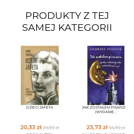
PRODUKTY Z TEJ
SAMEJ KATEGORII
DZIECI JAFETA
JAK ZOSTAŁEM PISARZEM
(WYDANIE...
20,33 zł
23,73 zł
29,90 zł
34,90 zł