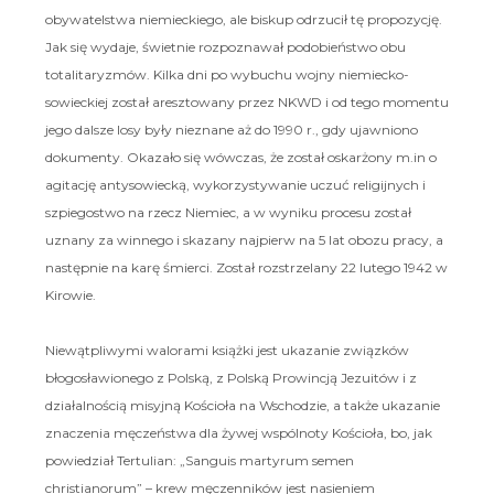
obywatelstwa niemieckiego, ale biskup odrzucił tę propozycję.
Jak się wydaje, świetnie rozpoznawał podobieństwo obu
totalitaryzmów. Kilka dni po wybuchu wojny niemiecko-
sowieckiej został aresztowany przez NKWD i od tego momentu
jego dalsze losy były nieznane aż do 1990 r., gdy ujawniono
dokumenty. Okazało się wówczas, że został oskarżony m.in o
agitację antysowiecką, wykorzystywanie uczuć religijnych i
szpiegostwo na rzecz Niemiec, a w wyniku procesu został
uznany za winnego i skazany najpierw na 5 lat obozu pracy, a
następnie na karę śmierci. Został rozstrzelany 22 lutego 1942 w
Kirowie.
Niewątpliwymi walorami książki jest ukazanie związków
błogosławionego z Polską, z Polską Prowincją Jezuitów i z
działalnością misyjną Kościoła na Wschodzie, a także ukazanie
znaczenia męczeństwa dla żywej wspólnoty Kościoła, bo, jak
powiedział Tertulian: „Sanguis martyrum semen
christianorum” – krew męczenników jest nasieniem