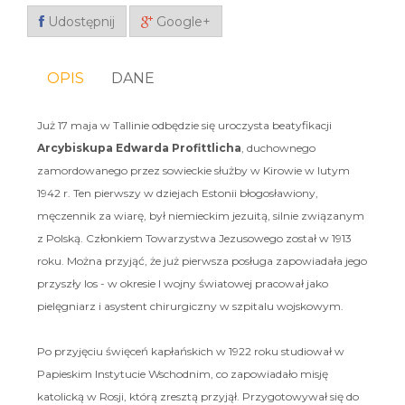
Udostępnij
Google+
OPIS
DANE
Już 17 maja w Tallinie odbędzie się uroczysta beatyfikacji
Arcybiskupa Edwarda Profittlicha
, duchownego
zamordowanego przez sowieckie służby w Kirowie w lutym
1942 r. Ten pierwszy w dziejach Estonii błogosławiony,
męczennik za wiarę, był niemieckim jezuitą, silnie związanym
z Polską. Członkiem Towarzystwa Jezusowego został w 1913
roku. Można przyjąć, że już pierwsza posługa zapowiadała jego
przyszły los - w okresie I wojny światowej pracował jako
pielęgniarz i asystent chirurgiczny w szpitalu wojskowym.
Po przyjęciu święceń kapłańskich w 1922 roku studiował w
Papieskim Instytucie Wschodnim, co zapowiadało misję
katolicką w Rosji, którą zresztą przyjął. Przygotowywał się do