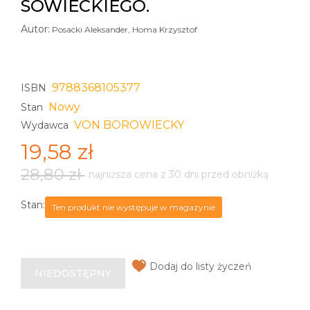
SOWIECKIEGO.
Autor:
Posacki Aleksander, Homa Krzysztof
9788368105377
ISBN
Nowy
Stan
VON BOROWIECKY
Wydawca
19,58 zł
28,80 zł
najniższa cena z 30 dni przed obniżką
Stan:
Ten produkt nie występuje w magazynie
Dodaj do listy życzeń
NIEDOSTĘPNY