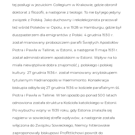
tej posługi w jezuickim Collegium w Krakowie, gdzie obronił
doktorat z filozofii, a następnie z teologii. To nie był jego jedyny
związek z Polską. Jako duchowny i rekolekcjonista pracował
też wśród Polaków w Opolu, a w 1928 w Hamburgu, gdzie był
duszpasterzem dla emigrantów z Polski. 4 grudnia 1930 r.
został mianowany proboszczem parafii Świętych Apostołów
Piotra i Pawła w Tallinie, w Estonii, a następnie 11 maja 1931 r.
został administratorem apostolskim w Estonii. Wpływ na to
miała niewątpliwie dobra znajomość j. polskiego i polskiej
kultury. 27 grudnia 1936 r. został mianowany arcybiskupem
tytularnym Hadrianopolis w Haemimonto. Konsekracja
biskupia odbyła się 27 grudnia 1936 w kościele parafialnym śś.
Piotra i Pawła w Tallinie. W ten sposób po ponad 500 latach
odnowiona została struktura Kościoła katolickiego w Estonii.
Po wybuchu wojny w 1939 roku, gdy Estonia znalazła się
najpierw w sowieckiej strefie wpływów, a następnie została
włączona do Związku Sowieckiego, Niemcy hitlerowskie
zaproponowały biskupowi Profittlichowi powrót do