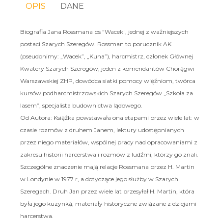
OPIS
DANE
Biografia Jana Rossmana ps "Wacek", jednej z ważniejszych
postaci Szarych Szeregów. Rossman to porucznik AK
(pseudonimy: „Wacek”, „Kuna”), harcmistrz, członek Głównej
Kwatery Szarych Szeregów, jeden z komendantów Chorągwi
Warszawskiej ZHP, dowódca siatki pomocy więźniom, twórca
kursów podharcmistrzowskich Szarych Szeregów „Szkoła za
lasem”, specjalista budownictwa lądowego.
Od Autora: Książka powstawała ona etapami przez wiele lat: w
czasie rozmów z druhem Janem, lektury udostępnianych
przez niego materiałów, wspólnej pracy nad opracowaniami z
zakresu historii harcerstwa i rozmów z ludźmi, którzy go znali.
Szczególne znaczenie mają relacje Rossmana przez H. Martin
w Londynie w 1977 r, a dotyczące jego służby w Szarych
Szeregach. Druh Jan przez wiele lat przesyłał H. Martin, która
była jego kuzynką, materiały historyczne związane z dziejami
harcerstwa.