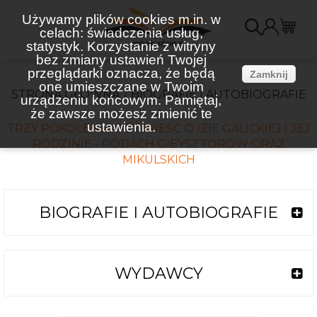
Używamy plików cookies m.in. w
celach: świadczenia usług,
K
statystyk. Korzystanie z witryny
bez zmiany ustawień Twojej
(
przeglądarki oznacza, że będą
Zamknij
one umieszczane w Twoim
STRONA GŁÓWNA
BIOGRAFIE I AUTOBIOGRAFIE
urządzeniu końcowym. Pamiętaj,
że zawsze możesz zmienić te
ustawienia.
TRZY POKOLENIA OPOWIEŚĆ O IZIE GALICKIEJ I JEJ
RODZINIE - RODACH GIEYSZTORÓW ORAZ
MIKULSKICH
BIOGRAFIE I AUTOBIOGRAFIE
WYDAWCY