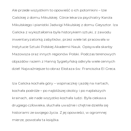
Ale przede wszystkim to opowieść o ich potomkini – Izie
Galickiej z domu Mikulskiej. Córce lekarza psychiatry Karola
Mikulskiego i pianistki Jadwigi Mikulskiej z domu Gieysztor. Iza
Galicka z wykształcenia była historykiem sztuki, z zawodu
inwentaryzatorką zabytków, przez wiele lat pracowała w
Instytucie Sztuki Polskiej Akademii Nauk. Opisywała skarby
Mazowsza oraz innych regionów Polski. Podczas terenowych
objazdów razem z Hanną Sygietyńską odkryła wiele cennych
dzieł. Najważniejsze to obraz Ekstaza św. Franciszka El Greca.
Iza Galicka kochała góry – wspinaczkę i jazdę na nartach,
kochała podróże – po najbliższej okolicy i po najdalszych
krainach, ale nade wszystko kochała ludzi. Była ciekawa
drugiego człowieka, słuchała uważnie i chętnie dzieliła się
historiami ze swojego życia. Z jej opowieści, w ogromnej
mierze, powstała ta książka.