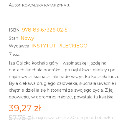
Autor:
KOWALSKA KATARZYNA J.
978-83-67326-02-5
ISBN
Nowy
Stan
INSTYTUT PILECKIEGO
Wydawca
7
egz.
Iza Galicka kochała góry – wspinaczkę i jazdę na
nartach, kochała podróże – po najbliższej okolicy i po
najdalszych krainach, ale nade wszystko kochała ludzi.
Była ciekawa drugiego człowieka, słuchała uważnie i
chętnie dzieliła się historiami ze swojego życia. Z jej
opowieści, w ogromnej mierze, powstała ta książka.
39,27 zł
57,75 zł
najniższa cena z 30 dni przed obniżką