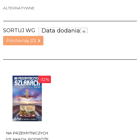
ALTERNATYWNE
Data dodania: najnowsze
SORTUJ WG
Porównaj (
0
)
-32%
NA PRZEMYTNICZYCH
SZLAKACH. PODRÓŻE