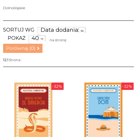
Dolnośląskie
Data dodania: najnowsze
SORTUJ WG
40
POKAŻ
na stronę
Porównaj (
0
)
1
2
3
Strona :
-32%
-32%