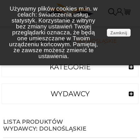
Używamy plików cookies m.in. w
celach: świadczenia usług,
K
statystyk. Korzystanie z witryny
bez zmiany ustawień Twojej
(
przeglądarki oznacza, że będą
Zamknij
one umieszczane w Twoim
STRONA GŁÓWNA
DOLNOŚLĄSKIE
urządzeniu końcowym. Pamiętaj,
że zawsze możesz zmienić te
ustawienia.
KATEGORIE
WYDAWCY
LISTA PRODUKTÓW
WYDAWCY: DOLNOŚLĄSKIE