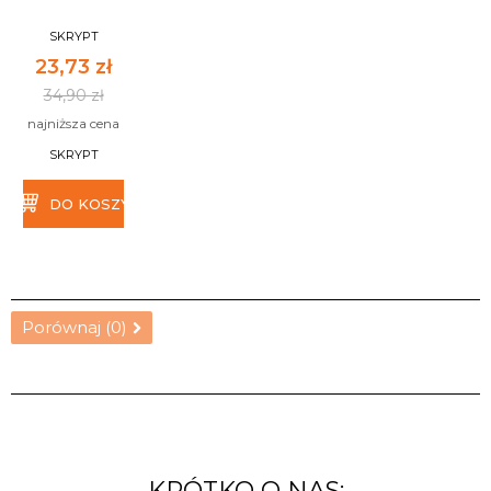
SKRYPT
23,73 zł
34,90 zł
najniższa cena
SKRYPT
DO KOSZYKA
Porównaj (
0
)
KRÓTKO O NAS: