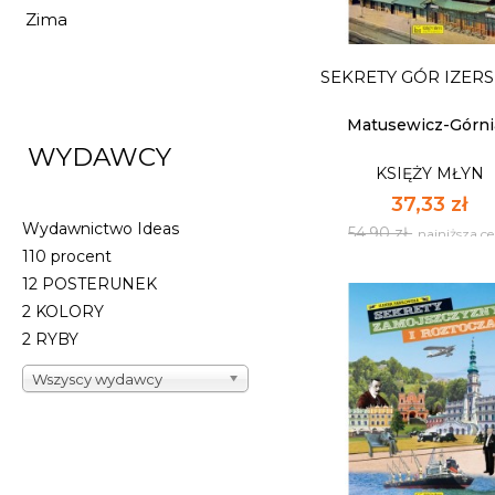
37,33 zł
Zima
54,90 zł
najniższa c
SEKRETY GÓR IZER
Dostępnych: 10
Ilość:
Matusewicz-Górnia
WYDAWCY
KSIĘŻY MŁYN
DO KOSZYK
37,33 zł
Wydawnictwo Ideas
54,90 zł
najniższa c
110 procent
12 POSTERUNEK
2 KOLORY
2 RYBY
Wszyscy wydawcy
SEKRETY GÓR IZER
KSIĘŻY MŁYN
37,33 zł