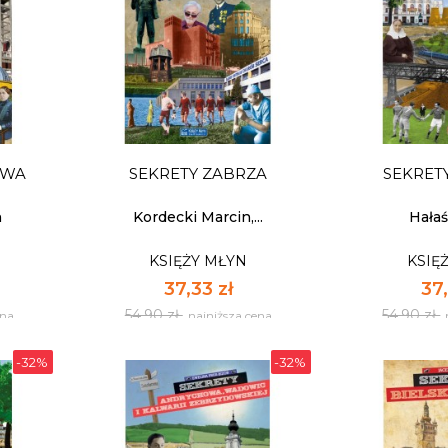
OWA
SEKRETY ZABRZA
SEKRET
h
Kordecki Marcin,...
Hała
KSIĘŻY MŁYN
KSIĘ
37,33 zł
37,
54,90 zł
54,90 zł
ena
najniższa cena
-32%
-32%