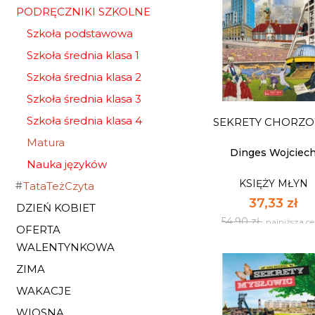
PODRĘCZNIKI SZKOLNE
Szkoła podstawowa
Szkoła średnia klasa 1
Szkoła średnia klasa 2
Szkoła średnia klasa 3
Szkoła średnia klasa 4
SEKRETY CHORZ
Matura
Dinges Wojciec
Nauka języków
KSIĘŻY MŁYN
TataTeżCzyta
37,33 zł
DZIEŃ KOBIET
54,90 zł
najniższa c
OFERTA
WALENTYNKOWA
ZIMA
WAKACJE
WIOSNA