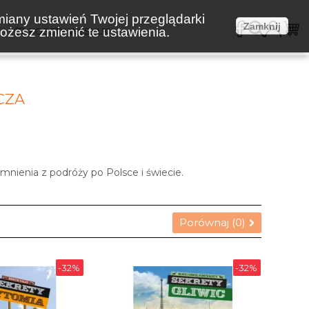
miany ustawień Twojej przeglądarki
Zamknij
żesz zmienić te ustawienia.
E
KOSZTY WYSYŁKI
CZA
mnienia z podróży po Polsce i świecie.
Porównaj (
0
)
-32%
-32%