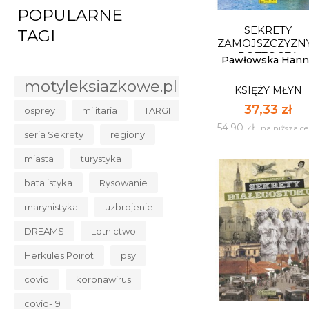
54,90 zł
najniższa c
POPULARNE
SEKRETY
TAGI
Dostępnych: 14
ZAMOJSZCZYZNY
ROZTOCZA
Ilość:
Pawłowska Hann
motyleksiazkowe.pl
KSIĘŻY MŁYN
DO KOSZYK
37,33 zł
osprey
militaria
TARGI
54,90 zł
najniższa c
seria Sekrety
regiony
miasta
turystyka
batalistyka
Rysowanie
marynistyka
uzbrojenie
SEKRETY
DREAMS
Lotnictwo
ZAMOJSZCZYZNY
Herkules Poirot
psy
ROZTOCZA
KSIĘŻY MŁYN
covid
koronawirus
37,33 zł
54,90 zł
najniższa c
covid-19