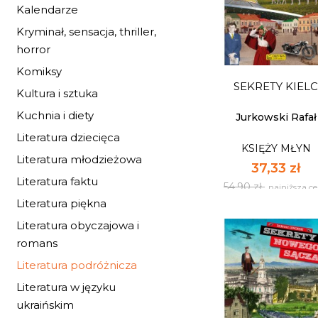
Kalendarze
KSIĘŻY MŁYN
Kryminał, sensacja, thriller,
37,33 zł
horror
54,90 zł
najniższa c
Komiksy
SEKRETY KIEL
Dostępnych: 10
Kultura i sztuka
Kuchnia i diety
Ilość:
Jurkowski Rafał
Literatura dziecięca
KSIĘŻY MŁYN
DO KOSZYK
Literatura młodzieżowa
37,33 zł
Literatura faktu
54,90 zł
najniższa c
Literatura piękna
Literatura obyczajowa i
romans
Literatura podróżnicza
Literatura w języku
SEKRETY KIEL
ukraińskim