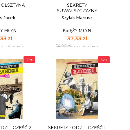
 OLSZTYNA
SEKRETY
pnych: 10
Dostępnych: 10
SUWALSZCZYZNY
:
Ilość:
s Jacek
Szylak Mariusz
ŻY MŁYN
KSIĘŻY MŁYN
 KOSZYKA
DO KOSZYKA
33 zł
37,33 zł
54,90 zł
najniższa cena
najniższa cena
-32%
-32%
 OLSZTYNA
SEKRETY
SUWALSZCZYZNY
ŻY MŁYN
KSIĘŻY MŁYN
33 zł
37,33 zł
54,90 zł
najniższa cena
najniższa cena
DZI - CZĘŚĆ 2
SEKRETY ŁODZI - CZĘŚĆ 1