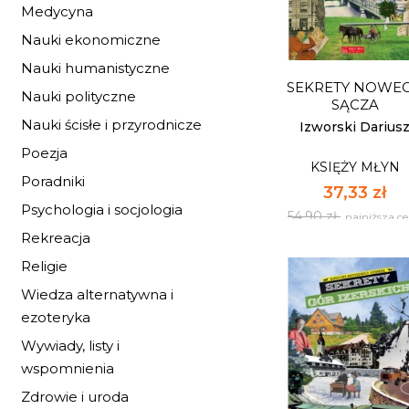
KSIĘŻY MŁYN
Medycyna
37,33 zł
Nauki ekonomiczne
54,90 zł
najniższa c
Nauki humanistyczne
SEKRETY NOWE
Dostępnych: 10
Nauki polityczne
SĄCZA
Nauki ścisłe i przyrodnicze
Ilość:
Izworski Darius
Poezja
KSIĘŻY MŁYN
DO KOSZYK
Poradniki
37,33 zł
Psychologia i socjologia
54,90 zł
najniższa c
Rekreacja
Religie
Wiedza alternatywna i
ezoteryka
Wywiady, listy i
SEKRETY NOWE
wspomnienia
SĄCZA
KSIĘŻY MŁYN
Zdrowie i uroda