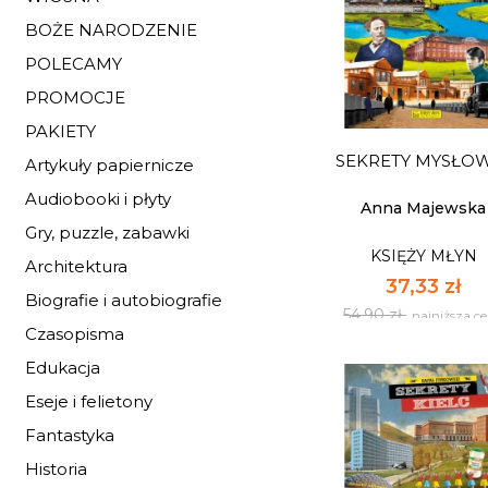
SEKRETY CHORZ
BOŻE NARODZENIE
POLECAMY
KSIĘŻY MŁYN
PROMOCJE
37,33 zł
54,90 zł
najniższa c
PAKIETY
SEKRETY MYSŁO
Artykuły papiernicze
Dostępnych: 10
Audiobooki i płyty
Ilość:
Anna Majewska
Gry, puzzle, zabawki
KSIĘŻY MŁYN
DO KOSZYK
Architektura
37,33 zł
Biografie i autobiografie
54,90 zł
najniższa c
Czasopisma
Edukacja
Eseje i felietony
Fantastyka
Historia
SEKRETY MYSŁO