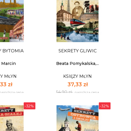
Y BYTOMIA
SEKRETY GLIWIC
ś Marcin
Beata Pomykalska,...
ŻY MŁYN
KSIĘŻY MŁYN
33 zł
37,33 zł
54,90 zł
najniższa cena
najniższa cena
-32%
-32%