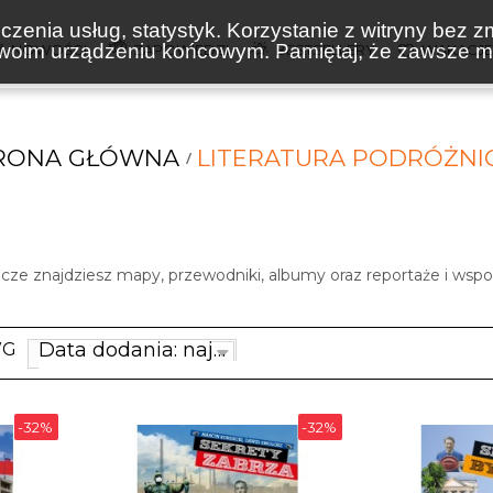
zenia usług, statystyk. Korzystanie z witryny bez z
oim urządzeniu końcowym. Pamiętaj, że zawsze mo
NOWOŚCI
ZAPOWIEDZI
BESTSELLERY
WAKACJ
RONA GŁÓWNA
LITERATURA PODRÓŻNI
icze znajdziesz mapy, przewodniki, albumy oraz reportaże i wspo
Data dodania: najnowsze
WG
-32%
-32%