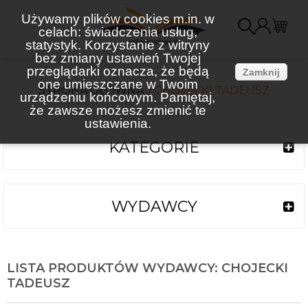
Używamy plików cookies m.in. w
celach: świadczenia usług,
K
statystyk. Korzystanie z witryny
bez zmiany ustawień Twojej
(
przeglądarki oznacza, że będą
Zamknij
one umieszczane w Twoim
STRONA GŁÓWNA
CHOJECKI TADEUSZ
urządzeniu końcowym. Pamiętaj,
że zawsze możesz zmienić te
ustawienia.
KATEGORIE
WYDAWCY
LISTA PRODUKTÓW WYDAWCY: CHOJECKI
TADEUSZ