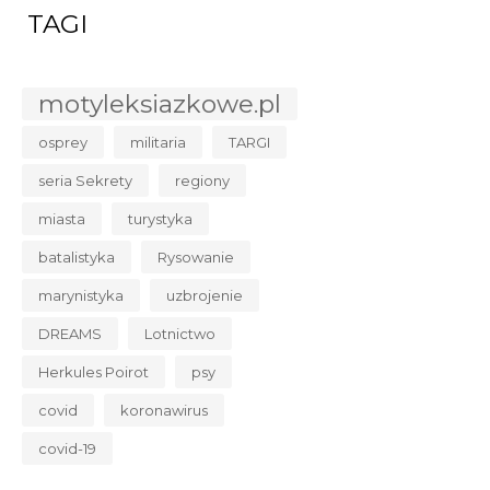
TAGI
motyleksiazkowe.pl
osprey
militaria
TARGI
seria Sekrety
regiony
miasta
turystyka
batalistyka
Rysowanie
marynistyka
uzbrojenie
DREAMS
Lotnictwo
Herkules Poirot
psy
covid
koronawirus
covid-19