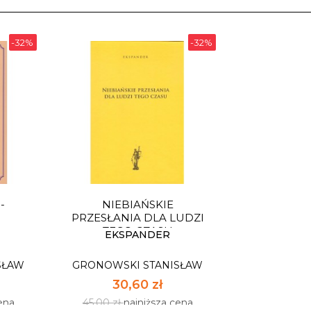
-32%
-32%
-
NIEBIAŃSKIE
PRZESŁANIA DLA LUDZI
TEGO CZASU
EKSPANDER
SŁAW
GRONOWSKI STANISŁAW
30,60 zł
ena
45,00 zł
najniższa cena