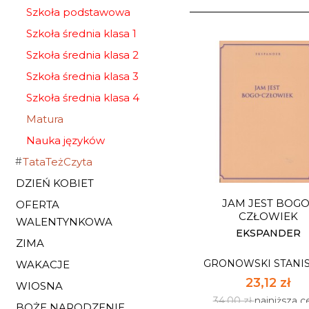
Szkoła podstawowa
Szkoła średnia klasa 1
Szkoła średnia klasa 2
Szkoła średnia klasa 3
Szkoła średnia klasa 4
Matura
Nauka języków
TataTeżCzyta
DZIEŃ KOBIET
JAM JEST BOGO
OFERTA
CZŁOWIEK
WALENTYNKOWA
EKSPANDER
ZIMA
GRONOWSKI STANI
WAKACJE
23,12 zł
WIOSNA
34,00 zł
najniższa c
BOŻE NARODZENIE