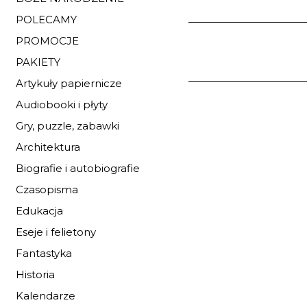
POLECAMY
PROMOCJE
PAKIETY
Artykuły papiernicze
JAM JEST BOGO
Audiobooki i płyty
CZŁOWIEK
Gry, puzzle, zabawki
GRONOWSKI STANI
23,12 zł
Architektura
34,00 zł
najniższa c
Biografie i autobiografie
Czasopisma
Dostępnych: 41
Edukacja
Ilość:
Eseje i felietony
DO KOSZYK
Fantastyka
Historia
Kalendarze