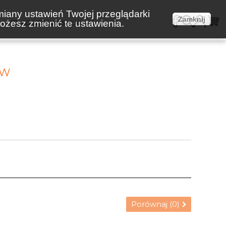
miany ustawień Twojej przeglądarki
Zamknij
żesz zmienić te ustawienia.
E
KOSZTY WYSYŁKI
AW
Porównaj (
0
)