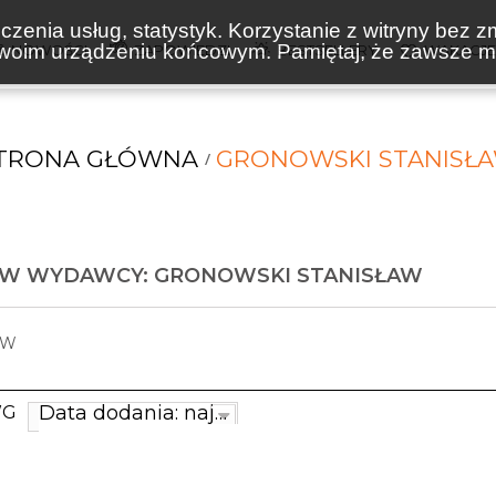
zenia usług, statystyk. Korzystanie z witryny bez z
oim urządzeniu końcowym. Pamiętaj, że zawsze mo
NOWOŚCI
ZAPOWIEDZI
BESTSELLERY
WAKACJ
TRONA GŁÓWNA
GRONOWSKI STANISŁ
ÓW WYDAWCY: GRONOWSKI STANISŁAW
AW
Data dodania: najnowsze
WG