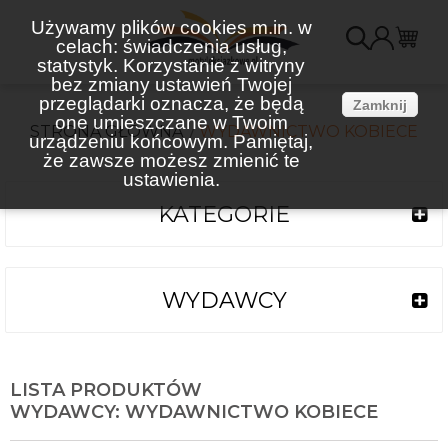
Używamy plików cookies m.in. w
celach: świadczenia usług,
K
statystyk. Korzystanie z witryny
bez zmiany ustawień Twojej
(
przeglądarki oznacza, że będą
Zamknij
one umieszczane w Twoim
STRONA GŁÓWNA
WYDAWNICTWO KOBIECE
urządzeniu końcowym. Pamiętaj,
że zawsze możesz zmienić te
ustawienia.
KATEGORIE
WYDAWCY
LISTA PRODUKTÓW
WYDAWCY: WYDAWNICTWO KOBIECE