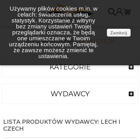
Używamy plików cookies m.in. w
celach: świadczenia usług,
K
statystyk. Korzystanie z witryny
bez zmiany ustawień Twojej
(
przeglądarki oznacza, że będą
Zamknij
one umieszczane w Twoim
STRONA GŁÓWNA
LECH I CZECH
urządzeniu końcowym. Pamiętaj,
że zawsze możesz zmienić te
ustawienia.
KATEGORIE
WYDAWCY
LISTA PRODUKTÓW WYDAWCY: LECH I
CZECH