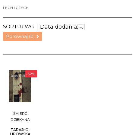
LECH I CZECH
Data dodania: najnowsze
SORTUJ WG
Porównaj (
0
)
-32%
ŚMIERĆ
DZIEKANA
TARAJŁO-
LIPOWSKA