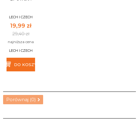
LECH I CZECH
19,99 zł
29,40 zł
najniższa cena
LECH I CZECH
DO KOSZYKA
Porównaj (
0
)