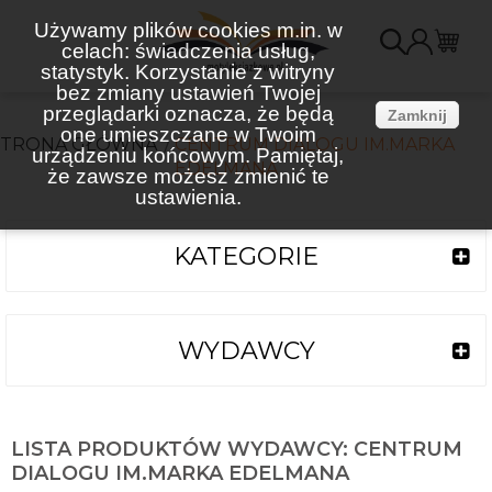
Używamy plików cookies m.in. w
celach: świadczenia usług,
K
statystyk. Korzystanie z witryny
bez zmiany ustawień Twojej
(
przeglądarki oznacza, że będą
Zamknij
one umieszczane w Twoim
STRONA GŁÓWNA
CENTRUM DIALOGU IM.MARKA
urządzeniu końcowym. Pamiętaj,
EDELMANA
że zawsze możesz zmienić te
ustawienia.
KATEGORIE
WYDAWCY
LISTA PRODUKTÓW WYDAWCY: CENTRUM
DIALOGU IM.MARKA EDELMANA